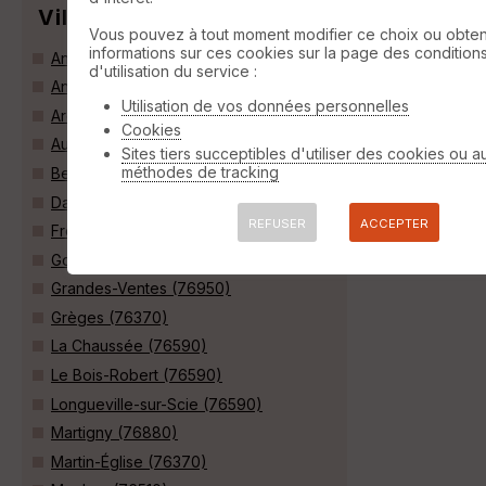
Villes
Vous pouvez à tout moment modifier ce choix ou obten
informations sur ces cookies sur la page des condition
Ancourt (76370)
d'utilisation du service :
Anneville-sur-Scie (76590)
Utilisation de vos données personnelles
Arques-la-Bataille (76880)
Cookies
Aubermesnil-Beaumais (76550)
Sites tiers succeptibles d'utiliser des cookies ou a
méthodes de tracking
Bellengreville (76630)
Dampierre-Saint-Nicolas (76510)
REFUSER
ACCEPTER
Freulleville (76510)
Gonneville-sur-Scie (76590)
Grandes-Ventes (76950)
Grèges (76370)
La Chaussée (76590)
Le Bois-Robert (76590)
Longueville-sur-Scie (76590)
Martigny (76880)
Martin-Église (76370)