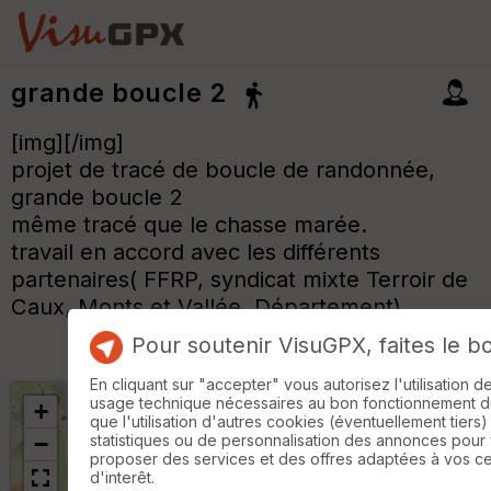
grande boucle 2
[img][/img]
projet de tracé de boucle de randonnée,
grande boucle 2
même tracé que le chasse marée.
travail en accord avec les différents
partenaires( FFRP, syndicat mixte Terroir de
Caux, Monts et Vallée, Département)
Pour soutenir VisuGPX, faites le b
En cliquant sur "accepter" vous autorisez l'utilisation 
usage technique nécessaires au bon fonctionnement du 
+
que l'utilisation d'autres cookies (éventuellement tiers)
statistiques ou de personnalisation des annonces pour
−
proposer des services et des offres adaptées à vos c
d'interêt.