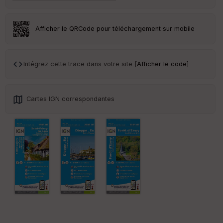
Tr
an
sp
Afficher le QRCode pour téléchargement sur mobile
ar
en
ce
Intégrez cette trace dans votre site [
Afficher le code
]
Po
int
illé
s
Cartes IGN correspondantes
S
e
n
s
St
re
et
Vi
e
w