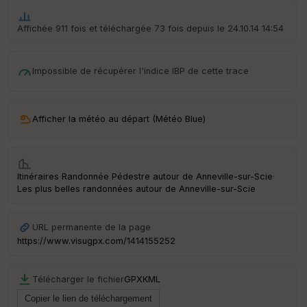
Aff
ic
he
Affichée 911 fois et téléchargée 73 fois depuis le 24.10.14 14:54
r
d
é
Impossible de récupérer l'indice IBP de cette trace
p
ar
t
Afficher la météo au départ (Météo Blue)
ar
ri
v
é
e
Itinéraires Randonnée Pédestre autour de
Anneville-sur-Scie
·
Les plus belles randonnées autour de Anneville-sur-Scie
URL permanente de la page
Ep
ai
https://www.visugpx.com/1414155252
ss
eu
r
Télécharger le fichier
GPX
KML