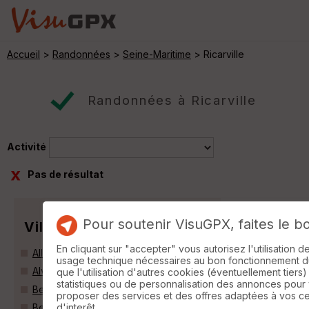
Accueil
>
Randonnées
>
Seine-Maritime
> Ricarville
Randonnées à Ricarville
Activité
Pas de résultat
Pour soutenir VisuGPX, faites le b
Villes
En cliquant sur "accepter" vous autorisez l'utilisation 
Allouville-Bellefosse (76190)
usage technique nécessaires au bon fonctionnement du 
Alvimare (76640)
que l'utilisation d'autres cookies (éventuellement tiers)
statistiques ou de personnalisation des annonces pour
Bermonville (76640)
proposer des services et des offres adaptées à vos c
d'interêt.
Beuzevillette (76210)