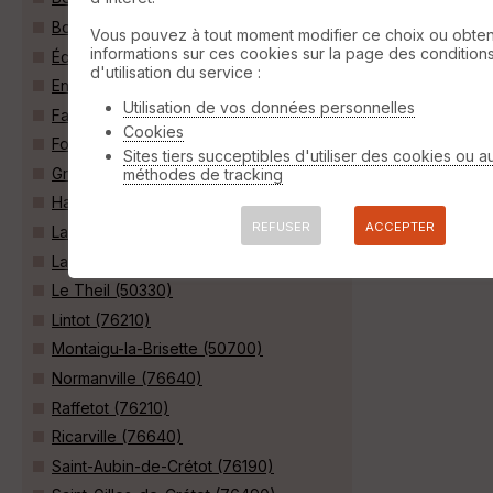
Bolleville (76210)
Vous pouvez à tout moment modifier ce choix ou obten
informations sur ces cookies sur la page des condition
Écretteville-lès-Baons (76190)
d'utilisation du service :
Envronville (76640)
Utilisation de vos données personnelles
Fauville-en-Caux (76640)
Cookies
Foucart (76640)
Sites tiers succeptibles d'utiliser des cookies ou a
Grand-Camp (76170)
méthodes de tracking
Hattenville (76640)
REFUSER
ACCEPTER
La Trinité-du-Mont (76170)
Lanquetot (76210)
Le Theil (50330)
Lintot (76210)
Montaigu-la-Brisette (50700)
Normanville (76640)
Raffetot (76210)
Ricarville (76640)
Saint-Aubin-de-Crétot (76190)