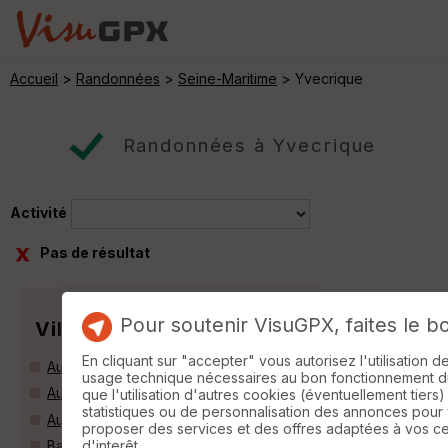
Accueil
>
Randonnées
>
Seine-Maritime
> Yvecrique
Randonnées à Yvecrique
Activité
Pas de résultat
Pour soutenir VisuGPX, faites le b
Villes
En cliquant sur "accepter" vous autorisez l'utilisation 
Autretot (76190)
usage technique nécessaires au bon fonctionnement du 
Auzebosc (76190)
que l'utilisation d'autres cookies (éventuellement tiers)
statistiques ou de personnalisation des annonces pour
Auzouville-l'Esneval (76760)
proposer des services et des offres adaptées à vos c
d'interêt.
Baons-le-Comte (76190)