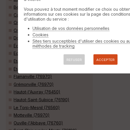
Berville (76560)
Vous pouvez à tout moment modifier ce choix ou obten
informations sur ces cookies sur la page des condition
Canville-les-Deux-Églises (76560)
d'utilisation du service :
Criquetot-sur-Ouville (76760)
Utilisation de vos données personnelles
Croix-Mare (76190)
Cookies
Doudeville (76560)
Sites tiers succeptibles d'utiliser des cookies ou a
Écalles-Alix (76190)
méthodes de tracking
Ectot-lès-Baons (76970)
REFUSER
ACCEPTER
Étalleville (76560)
Étoutteville (76190)
Flamanville (76970)
Grémonville (76970)
Hautot-l'Auvray (76450)
Hautot-Saint-Sulpice (76190)
Le Torp-Mesnil (76560)
Motteville (76970)
Ouville-l'Abbaye (76760)