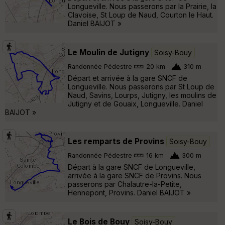
Longueville. Nous passerons par la Prairie, la
Clavoise, St Loup de Naud, Courton le Haut.
Daniel BAIJOT »
Le Moulin de Jutigny
Soisy-Bouy
Randonnée Pédestre
20 km
310 m
Départ et arrivée à la gare SNCF de
Longueville. Nous passerons par St Loup de
Naud, Savins, Lourps, Jutigny, les moulins de
Jutigny et de Gouaix, Longueville. Daniel
BAIJOT »
Les remparts de Provins
Soisy-Bouy
Randonnée Pédestre
16 km
300 m
Départ à la gare SNCF de Longueville,
arrivée à la gare SNCF de Provins. Nous
passerons par Chalautre-la-Petite,
Hennepont, Provins. Daniel BAIJOT »
Le Bois de Bouy
Soisy-Bouy