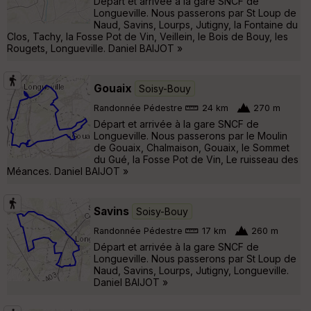
Départ et arrivée à la gare SNCF de
Longueville. Nous passerons par St Loup de
Naud, Savins, Lourps, Jutigny, la Fontaine du
Clos, Tachy, la Fosse Pot de Vin, Veillein, le Bois de Bouy, les
Rougets, Longueville. Daniel BAIJOT »
Gouaix
Soisy-Bouy
Randonnée Pédestre
24 km
270 m
Départ et arrivée à la gare SNCF de
Longueville. Nous passerons par le Moulin
de Gouaix, Chalmaison, Gouaix, le Sommet
du Gué, la Fosse Pot de Vin, Le ruisseau des
Méances. Daniel BAIJOT »
Savins
Soisy-Bouy
Randonnée Pédestre
17 km
260 m
Départ et arrivée à la gare SNCF de
Longueville. Nous passerons par St Loup de
Naud, Savins, Lourps, Jutigny, Longueville.
Daniel BAIJOT »