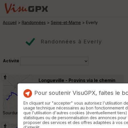
Accueil
>
Randonnées
>
Seine-et-Marne
> Everly
Randonnées à Everly
Activité
Longueville - Provins via le chemin
des Hussards
Soisy-Bouy
Pour soutenir VisuGPX, faites le b
Randonnée Pédestre
27 km
310 m
Très belle rando au printemps entre ces
En cliquant sur "accepter" vous autorisez l'utilisation 
deux villes via Chalautre la petite, et
usage technique nécessaires au bon fonctionnement du 
Sourdun Jacques K pour le Rif »
que l'utilisation d'autres cookies (éventuellement tiers)
statistiques ou de personnalisation des annonces pour
proposer des services et des offres adaptées à vos c
d'interêt.