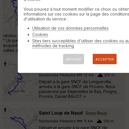
Longueville - rando boucle du viaduc
Soisy-Bouy
Vous pouvez à tout moment modifier ce choix ou obten
informations sur ces cookies sur la page des condition
Randonnée Pédestre
18 km
610 m
d'utilisation du service :
Départ et arrivée : gare de Longueville
(Seine et Marne) Pour en savoir plus :
Utilisation de vos données personnelles
"portail-de-
Cookies
randos.fr/autres/IledeFrance/id_sentiers/Longueville_viaduc.htm
" Un patrimoine interressant : fermes, moulins, chapelle,
Sites tiers succeptibles d'utiliser des cookies ou a
acqueduc et viaduc. De belles vues bien dégagées sur la
méthodes de tracking
vallée de la Voulzie. Bonne randonnée Jean »
REFUSER
ACCEPTER
De Longueville à Provins
Soisy-Bouy
Randonnée Pédestre
12 km
210 m
Départ à la gare SNCF de Longueville,
arrivée à la gare SNCF de Provins. Nous
passerons par Septveilles le Bas, Poigny,
Provins. Daniel BAIJOT »
Saint Loup de Naud
Soisy-Bouy
Randonnée Pédestre
11 km
130 m
Départ et arrivée à la gare SNCF de