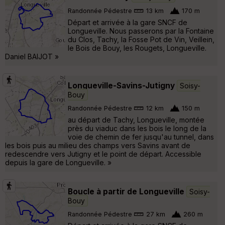
Randonnée Pédestre
13 km
170 m
Départ et arrivée à la gare SNCF de
Longueville. Nous passerons par la Fontaine
du Clos, Tachy, la Fosse Pot de Vin, Veillein,
le Bois de Bouy, les Rougets, Longueville.
Daniel BAIJOT »
Longueville-Savins-Jutigny
Soisy-
Bouy
Randonnée Pédestre
12 km
150 m
au départ de Tachy, Longueville, montée
près du viaduc dans les bois le long de la
voie de chemin de fer jusqu'au tunnel, dans
les bois puis au milieu des champs vers Savins avant de
redescendre vers Jutigny et le point de départ. Accessible
depuis la gare de Longueville. »
Boucle à partir de Longueville
Soisy-
Bouy
Randonnée Pédestre
27 km
260 m