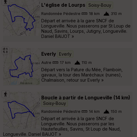
L'église de Lourps
Soisy-Bouy
Randonnée Pédestre
18 km
310 m
Départ et arrivée à la gare SNCF de
Longueville. Nous passerons par St Loup de
Naud, Savins, Lourps, Jutigny, Longueville.
Daniel BAIJOT »
Everly
Everly
Autre
17 km
110 m
Départ vers la Pature du Mée, Flamboin,
gavaux, la tour des Maréchaux (ruines),
Chalmaison, retour sur Everly »
Boucle à partir de Longueville (14 km)
Soisy-Bouy
Randonnée Pédestre
14 km
150 m
Départ et arrivée à la gare SNCF de
Longueville. Nous passerons par les
Hautefeuilles, Savins, St Loup de Naud,
Longueville. Daniel BAIJOT »