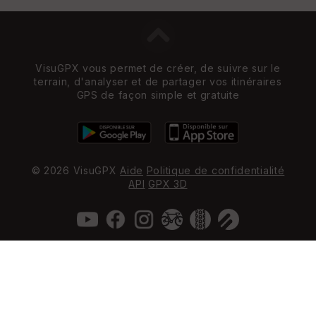
VisuGPX vous permet de créer, de suivre sur le
terrain, d'analyser et de partager vos itinéraires
GPS de façon simple et gratuite
© 2026 VisuGPX
Aide
Politique de confidentialité
API
GPX 3D