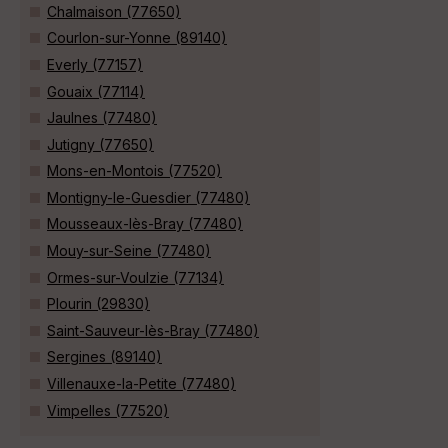
Chalmaison (77650)
Courlon-sur-Yonne (89140)
Everly (77157)
Gouaix (77114)
Jaulnes (77480)
Jutigny (77650)
Mons-en-Montois (77520)
Montigny-le-Guesdier (77480)
Mousseaux-lès-Bray (77480)
Mouy-sur-Seine (77480)
Ormes-sur-Voulzie (77134)
Plourin (29830)
Saint-Sauveur-lès-Bray (77480)
Sergines (89140)
Villenauxe-la-Petite (77480)
Vimpelles (77520)