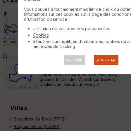
groupe. »
Vous pouvez à tout moment modifier ce choix ou obten
informations sur ces cookies sur la page des condition
Au détour du Barrage de Jaulnes (77
d'utilisation du service :
- Seine-et-Marne)
Villenauxe-la-Petite
Utilisation de vos données personnelles
Randonnée Pédestre
8 km
250 m
Cookies
Boucle de 8 km au départ de Bray-sur-Seine
Sites tiers succeptibles d'utiliser des cookies ou a
en passant par le Barrage de Jaulnes »
méthodes de tracking
Everly
Everly
REFUSER
ACCEPTER
Autre
17 km
110 m
Départ vers la Pature du Mée, Flamboin,
gavaux, la tour des Maréchaux (ruines),
Chalmaison, retour sur Everly »
Villes
Bazoches-lès-Bray (77118)
Bray-sur-Seine (77480)