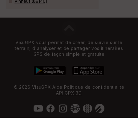
Vinneuf (89140)
VisuGPX vous permet de créer, de suivre sur le
terrain, d'analyser et de partager vos itinéraires
GPS de façon simple et gratuite
© 2026 VisuGPX
Aide
Politique de confidentialité
API
GPX 3D