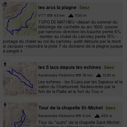
les arcs la plagne
Séez
VTT
43 km
1130 m
TOPO DE MATHIEU -départ du sommet du
télésiège de cachette au arc 1600 -passer
par nancroix direction les bauche pente 6%
-monter au chalet du carroley pente 15% -
portage du chalet au col du carroley -petit détoure par le mont
st Jacques -rejoindre la piste 7 du domaine de la plagne jusque
a sangot »
les 5 lacs depuis les echines
Séez
Randonnée Pédestre
18 km
1230 m
Les echines - les 5 Lacs par les Sapieux et le
vallon du Charbonnet. Redescente par le
fort de la Platte et le fort du Truc »
Tour de la chapelle St-Michel
Séez
Randonnée Pédestre
6 km
450 m
Tour du "sushi" de la chapelle Saint-Michel :