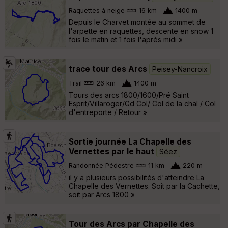
Raquettes à neige
16 km
1400 m
Depuis le Charvet montée au sommet de
l'arpette en raquettes, descente en snow 1
fois le matin et 1 fois l'après midi »
trace tour des Arcs
Peisey-Nancroix
Trail
26 km
1400 m
Tours des arcs 1800/1600/Pré Saint
Esprit/Villaroger/Gd Col/ Col de la chal / Col
d'entreporte / Retour »
Sortie journée La Chapelle des
Vernettes par le haut
Séez
Randonnée Pédestre
11 km
220 m
il y a plusieurs possibilités d'atteindre La
Chapelle des Vernettes. Soit par la Cachette,
soit par Arcs 1800 »
Tour des Arcs par Chapelle des