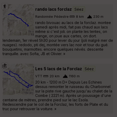
rando lacs forclaz
Séez
Randonnée Pédestre
8 km
230 m
rando bivouac au lacs de la forclaz. montee
samedi après midi, fait pas chaud aux lacs
même si c'est joli. on plante les tentes, on
mange, on joue aux cartes, on dort.
lendemain, 1er réveil 5h30 pour lever du jour (joli malgré mer de
nuages). redodo, pti dej, montée vers lac noir et tour du gué.
bouquetins, marmottes. encore quelques névés. descente
tranquille. avec Sofia, JB et Olivier. »
Les 5 lacs de la Forclaz
Séez
VTT
20 km
1160 m
20 km - 1200 m D+ Depuis Les Echines
dessus remonter le ruisseau du Charbonnel
sur la piste rive gauche jusqu'au chalet de la
Combe ( 2221 m). Après un poussage d'une
centaine de mètres, prendre pied sur le lac Esola.
Redescendre par le col de la Forclaz, les forts de Plate et du
truc pour retrouver la voiture. »