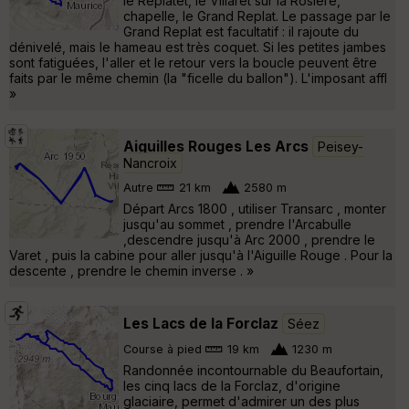
le Replatet, le Villaret sur la Rosière,
chapelle, le Grand Replat. Le passage par le
Grand Replat est facultatif : il rajoute du
dénivelé, mais le hameau est très coquet. Si les petites jambes
sont fatiguées, l'aller et le retour vers la boucle peuvent être
faits par le même chemin (la "ficelle du ballon"). L'imposant affl
»
Aiguilles Rouges Les Arcs
Peisey-
Nancroix
Autre
21 km
2580 m
Départ Arcs 1800 , utiliser Transarc , monter
jusqu'au sommet , prendre l'Arcabulle
,descendre jusqu'à Arc 2000 , prendre le
Varet , puis la cabine pour aller jusqu'à l'Aiguille Rouge . Pour la
descente , prendre le chemin inverse . »
Les Lacs de la Forclaz
Séez
Course à pied
19 km
1230 m
Randonnée incontournable du Beaufortain,
les cinq lacs de la Forclaz, d'origine
glaciaire, permet d'admirer un des plus