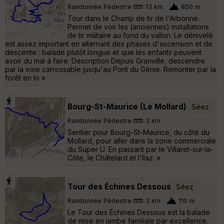
Randonnée Pédestre
13 km
850 m
Tour dans le Champ de tir de l'Arbonne.
Permet de voir les (anciennes) installations
de tir militaire au fond du vallon. Le dénivelé
est assez important en alternant des phases d'ascension et de
descente : balade plutôt longue et que les enfants peuvent
avoir du mal à faire. Description Depuis Granville, descendre
par la voie carrossable jusqu'au Pont du Génie. Remonter par la
forêt en lo »
Bourg-St-Maurice (Le Mollard)
Séez
Randonnée Pédestre
3 km
Sentier pour Bourg-St-Maurice, du côté du
Mollard, pour aller dans la zone commerciale
du Super U. En passant par le Villaret-sur-la-
Côte, le Châtelard et l'Ilaz. »
Tour des Échines Dessous
Séez
Randonnée Pédestre
3 km
110 m
Le Tour des Échines Dessous est la balade
de mise en jambe familiale par excellence.