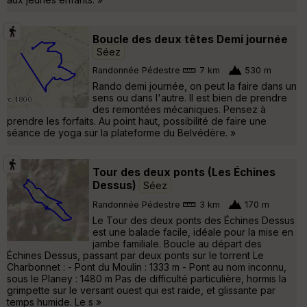
Boucle des deux têtes Demi journée
Séez
Randonnée Pédestre
7 km
530 m
Rando demi journée, on peut la faire dans un
sens ou dans l'autre. Il est bien de prendre
des remontées mécaniques. Pensez à
prendre les forfaits. Au point haut, possibilité de faire une
séance de yoga sur la plateforme du Belvédère. »
Tour des deux ponts (Les Échines
Dessus)
Séez
Randonnée Pédestre
3 km
170 m
Le Tour des deux ponts des Échines Dessus
est une balade facile, idéale pour la mise en
jambe familiale. Boucle au départ des
Échines Dessus, passant par deux ponts sur le torrent Le
Charbonnet : - Pont du Moulin : 1333 m - Pont au nom inconnu,
sous le Planey : 1480 m Pas de difficulté particulière, hormis la
grimpette sur le versant ouest qui est raide, et glissante par
temps humide. Le s »