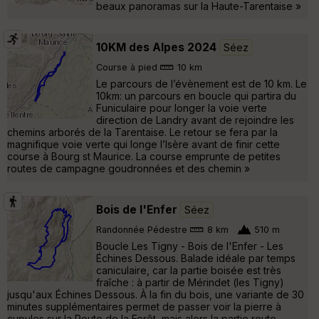
beaux panoramas sur la Haute-Tarentaise »
10KM des Alpes 2024
Séez
Course à pied
10 km
Le parcours de l’évènement est de 10 km. Le
10km: un parcours en boucle qui partira du
Funiculaire pour longer la voie verte
direction de Landry avant de rejoindre les
chemins arborés de la Tarentaise. Le retour se fera par la
magnifique voie verte qui longe l’Isère avant de finir cette
course à Bourg st Maurice. La course emprunte de petites
routes de campagne goudronnées et des chemin »
Bois de l'Enfer
Séez
Randonnée Pédestre
8 km
510 m
Boucle Les Tigny - Bois de l'Enfer - Les
Échines Dessous. Balade idéale par temps
caniculaire, car la partie boisée est très
fraîche : à partir de Mérindet (les Tigny)
jusqu'aux Échines Dessous. À la fin du bois, une variante de 30
minutes supplémentaires permet de passer voir la pierre à
cupules sur la Route de la Forêt, mais alors la partie route