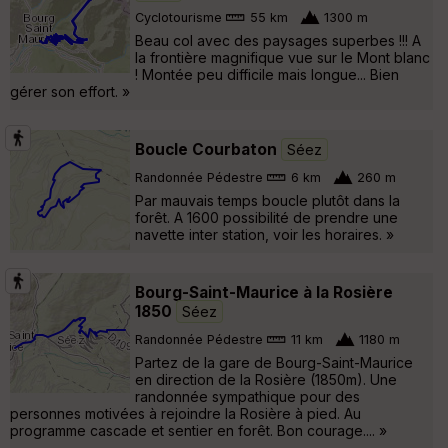
Cyclotourisme
55 km
1300 m
Beau col avec des paysages superbes !!! A
la frontière magnifique vue sur le Mont blanc
! Montée peu difficile mais longue... Bien
gérer son effort. »
Boucle Courbaton
Séez
Randonnée Pédestre
6 km
260 m
Par mauvais temps boucle plutôt dans la
forêt. A 1600 possibilité de prendre une
navette inter station, voir les horaires. »
Bourg-Saint-Maurice à la Rosière
1850
Séez
Randonnée Pédestre
11 km
1180 m
Partez de la gare de Bourg-Saint-Maurice
en direction de la Rosière (1850m). Une
randonnée sympathique pour des
personnes motivées à rejoindre la Rosière à pied. Au
programme cascade et sentier en forêt. Bon courage.... »