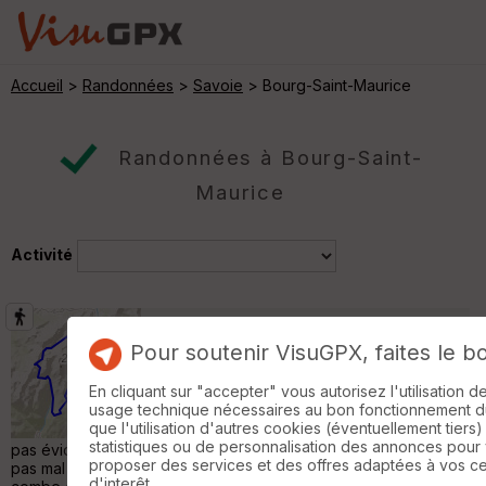
Accueil
>
Randonnées
>
Savoie
> Bourg-Saint-Maurice
Randonnées à Bourg-Saint-
Maurice
Activité
Tour du Roignais
Séez
Pour soutenir VisuGPX, faites le b
Randonnée Pédestre
36 km
2380 m
En cliquant sur "accepter" vous autorisez l'utilisation 
Tour du Roignais (2 jours avec bivouac).
usage technique nécessaires au bon fonctionnement du 
Belle boucle autour du massif du Roignais. A
que l'utilisation d'autres cookies (éventuellement tiers)
faire sur 2 jours. Rando non référencée et
statistiques ou de personnalisation des annonces pour
pas évidente, car elle combine plusieurs types de sentier, et
proposer des services et des offres adaptées à vos c
pas mal de hors-piste. Phase 1 Chemin carrossable jusqu'à la
d'interêt.