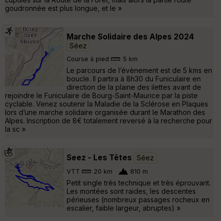
goudronnée est plus longue, et le »
Marche Solidaire des Alpes 2024
Séez
Course à pied
5 km
Le parcours de l’évènement est de 5 kms en
boucle. Il partira à 8h30 du Funiculaire en
direction de la plaine des ilettes avant de
rejoindre le Funiculaire de Bourg-Saint-Maurice par la piste
cyclable. Venez soutenir la Maladie de la Sclérose en Plaques
lors d’une marche solidaire organisée durant le Marathon des
Alpes. Inscription de 8€ totalement reversé à la recherche pour
la sc »
Seez - Les Têtes
Séez
VTT
20 km
810 m
Petit single très technique et très éprouvant.
Les montées sont raides, les descentes
périeuses (nombreux passages rocheux en
escalier, faible largeur, abruptes) »