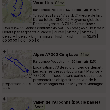
Vernettes
Séez
Randonnée Pédestre
33 km
1410 m
15 août 2021 à 22:17:28 {DC1}Heure de fin :
Durée totale : 0h00:00 Moyenne globale : -
Pente moyenne : 8.76 % Aire incluse :
1959.8184 ha Bornes emprise : 45.6001 6.7683 ; 45.5318 6.8315
Détails par segments distance | durée | vit.moy. | vit.max. |
déniv. + | déniv - km | hh:mn:ss | km/h | km/h | m | m 32.93 |
00:00:00 | 0.0 | 0.0 | 0 | »
Alpes A7302 Cinq Lacs
Séez
Randonnée Pédestre
20 km
1250 m
Localisation : 73 Beaufortin Lieu de départ :
Les échines dessus (Bourg saint Maurice -
73700) --- Trace faisant partie des randos
préparatoires obligatoires en vue de la
préparation du D.E d'Accompagnateur en Moyenne Montagne.
--- »
Vallon de l'Arbonne (boucle basse)
Séez