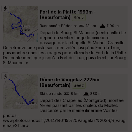
Fort de la Platte 1993m -
(Beaufortain)
Séez
Randonnée Pédestre
13 km
1190 m
Départ de Bourg St Maurice (centre ville) Le
départ du sentier longe le cimetière.
passage par la chapelle St Michel, Granville.
On retrouve une piste sans dénivelée jusqu'au Fort du Truc,
puis montée dans les alpages pour atteindre le Fort de la Platte.
Descente identique jusqu'au Fort du Truc, puis direct sur Bourg
St Maurice. »
Dôme de Vaugelaz 2225m
(Beaufortain)
Séez
Ski de rando
8 km
880 m
Départ des Chapelles (Montgirod), montée
NE en passant par les chalets du Miollet.
Descente par le même itinéraire Voir les
photos :
www.photosrandos.fr/2014/140115%20Vaugelaz%20SR/R_vaug
elaz_v2.htm »