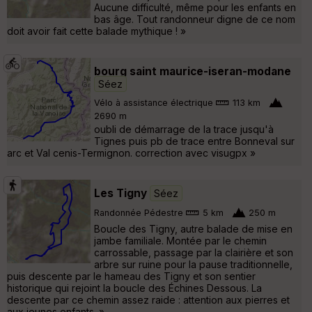
Aucune difficulté, même pour les enfants en
bas âge. Tout randonneur digne de ce nom
doit avoir fait cette balade mythique ! »
bourg saint maurice-iseran-modane
Séez
Vélo à assistance électrique
113 km
2690 m
oubli de démarrage de la trace jusqu'à
Tignes puis pb de trace entre Bonneval sur
arc et Val cenis-Termignon. correction avec visugpx »
Les Tigny
Séez
Randonnée Pédestre
5 km
250 m
Boucle des Tigny, autre balade de mise en
jambe familiale. Montée par le chemin
carrossable, passage par la clairière et son
arbre sur ruine pour la pause traditionnelle,
puis descente par le hameau des Tigny et son sentier
historique qui rejoint la boucle des Échines Dessous. La
descente par ce chemin assez raide : attention aux pierres et
aux jeunes enfants. »