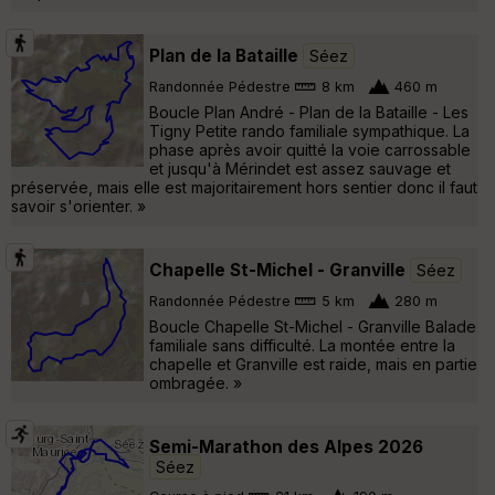
Plan de la Bataille
Séez
Randonnée Pédestre
8 km
460 m
Boucle Plan André - Plan de la Bataille - Les
Tigny Petite rando familiale sympathique. La
phase après avoir quitté la voie carrossable
et jusqu'à Mérindet est assez sauvage et
préservée, mais elle est majoritairement hors sentier donc il faut
savoir s'orienter. »
Chapelle St-Michel - Granville
Séez
Randonnée Pédestre
5 km
280 m
Boucle Chapelle St-Michel - Granville Balade
familiale sans difficulté. La montée entre la
chapelle et Granville est raide, mais en partie
ombragée. »
Semi-Marathon des Alpes 2026
Séez