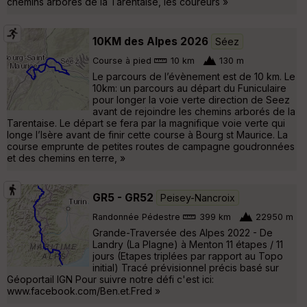
chemins arborés de la Tarentaise, les coureurs »
10KM des Alpes 2026
Séez
Course à pied
10 km
130 m
Le parcours de l’évènement est de 10 km. Le
10km: un parcours au départ du Funiculaire
pour longer la voie verte direction de Seez
avant de rejoindre les chemins arborés de la
Tarentaise. Le départ se fera par la magnifique voie verte qui
longe l’Isère avant de finir cette course à Bourg st Maurice. La
course emprunte de petites routes de campagne goudronnées
et des chemins en terre, »
GR5 - GR52
Peisey-Nancroix
Randonnée Pédestre
399 km
22950 m
Grande-Traversée des Alpes 2022 - De
Landry (La Plagne) à Menton 11 étapes / 11
jours (Etapes triplées par rapport au Topo
initial) Tracé prévisionnel précis basé sur
Géoportail IGN Pour suivre notre défi c'est ici:
www.facebook.com/Ben.et.Fred »