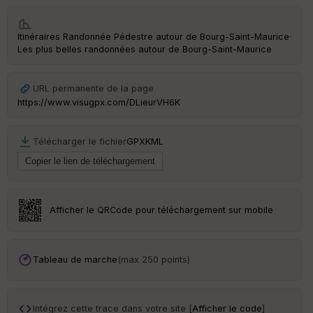
Tr
Itinéraires Randonnée Pédestre autour de
Bourg-Saint-Maurice
·
an
Les plus belles randonnées autour de Bourg-Saint-Maurice
sp
ar
en
ce
URL permanente de la page
https://www.visugpx.com/DLieurVH6K
Po
int
Télécharger le fichier
GPX
KML
illé
s
S
Afficher le QRCode pour téléchargement sur mobile
e
n
s
Tableau de marche
(max 250 points)
St
re
et
Vi
Intégrez cette trace dans votre site [
Afficher le code
]