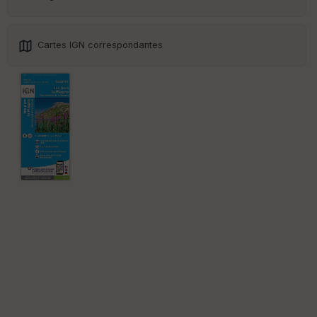
e
w
Cartes IGN correspondantes