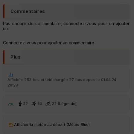
d
é
p
Commentaires
ar
t
Pas encore de commentaire, connectez-vous pour en ajouter
un.
ar
ri
v
Connectez-vous pour ajouter un commentaire
é
e
Plus
C
ou
le
ur
Affichée 253 fois et téléchargée 27 fois depuis le 01.04.24
20:28
32
60
22 [
Légende
]
Ep
ai
ss
Afficher la météo au départ (Météo Blue)
eu
r