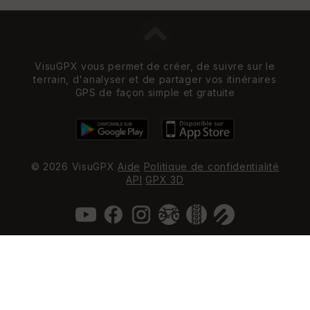
VisuGPX vous permet de créer, de suivre sur le
terrain, d'analyser et de partager vos itinéraires
GPS de façon simple et gratuite
© 2026 VisuGPX
Aide
Politique de confidentialité
API
GPX 3D