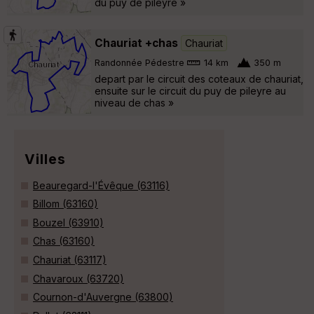
du puy de pileyre »
Chauriat +chas
Chauriat
Randonnée Pédestre
14 km
350 m
depart par le circuit des coteaux de chauriat,
ensuite sur le circuit du puy de pileyre au
niveau de chas »
Villes
Beauregard-l'Évêque (63116)
Billom (63160)
Bouzel (63910)
Chas (63160)
Chauriat (63117)
Chavaroux (63720)
Cournon-d'Auvergne (63800)