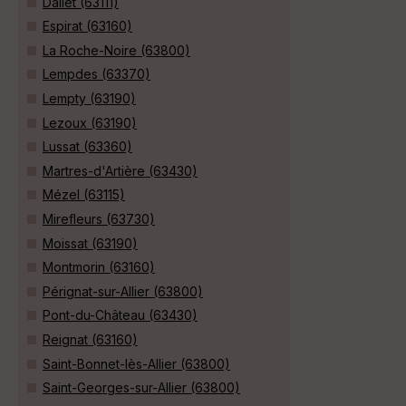
Dallet (63111)
Espirat (63160)
La Roche-Noire (63800)
Lempdes (63370)
Lempty (63190)
Lezoux (63190)
Lussat (63360)
Martres-d'Artière (63430)
Mézel (63115)
Mirefleurs (63730)
Moissat (63190)
Montmorin (63160)
Pérignat-sur-Allier (63800)
Pont-du-Château (63430)
Reignat (63160)
Saint-Bonnet-lès-Allier (63800)
Saint-Georges-sur-Allier (63800)