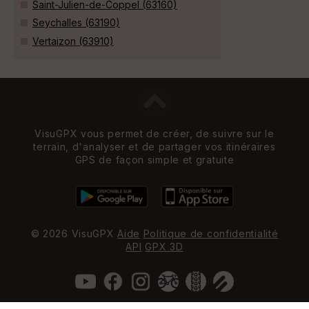
Saint-Julien-de-Coppel (63160)
Seychalles (63190)
Vertaizon (63910)
VisuGPX vous permet de créer, de suivre sur le
terrain, d'analyser et de partager vos itinéraires
GPS de façon simple et gratuite
© 2026 VisuGPX
Aide
Politique de confidentialité
API
GPX 3D