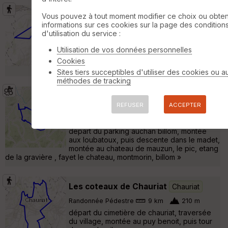
Autour de vertaizon
Vertaizon
Vous pouvez à tout moment modifier ce choix ou obten
informations sur ces cookies sur la page des condition
Randonnée Pédestre
7 km
200 m
d'utilisation du service :
Petite randonnée autour du village de
Vertaizon, passant par l'ancienne et la
Utilisation de vos données personnelles
nouvelle église tout en profitant du paysage
Cookies
qu'offre cette partie du département. »
Sites tiers succeptibles d'utiliser des cookies ou a
méthodes de tracking
depaert auchan billom-mauzun-fayet
Saint-Julien-de-Coppel
REFUSER
ACCEPTER
VTT
28 km
710 m
depart du parking auchan billom, montée
aux loubatoux, puis descente dans le madet,
montée au chateau de mauzun, le pic, etang
de la gravière , fayet le chateau, montmorin, billom »
Les coteaux de Chauriat
Chauriat
Randonnée Pédestre
9 km
210 m
départ du cimetière de chauriat, traversée
du village, montée au puy benoit, puis tour