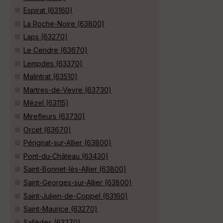
Espirat (63160)
La Roche-Noire (63800)
Laps (63270)
Le Cendre (63670)
Lempdes (63370)
Malintrat (63510)
Martres-de-Veyre (63730)
Mézel (63115)
Mirefleurs (63730)
Orcet (63670)
Pérignat-sur-Allier (63800)
Pont-du-Château (63430)
Saint-Bonnet-lès-Allier (63800)
Saint-Georges-sur-Allier (63800)
Saint-Julien-de-Coppel (63160)
Saint-Maurice (63270)
Sallèdes (63270)