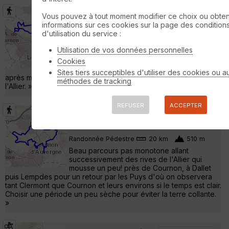
balades à Cournon
Vous pouvez à tout moment modifier ce choix ou obten
Saint-Georges-sur-
informations sur ces cookies sur la page des condition
Allier
d'utilisation du service :
Randonnée Pédestre
8 km
220 m
Utilisation de vos données personnelles
matin : balade vers le puy d'Auzelle midi :
barbecue près de l'Allier (tout est prévu par
Cookies
le municipalité) sauf charbon de bois ...
Sites tiers succeptibles d'utiliser des cookies ou a
après midi: petite balade digestive de 6.8 km sur les berges de
méthodes de tracking
l'Allier. »
REFUSER
ACCEPTER
Cournon_Lempdes 63 Auvergne
Saint-Georges-sur-Allier
Randonnée Pédestre
20 km
510 m
Beau parcours pas monotone allant
successivement des rives de l'Allier qui
mousse un peu! près de Cournon, à Dallet
puis Lempdes pour un retour par les Puys d'où on observera
tant Clermont que Cournon et leurs environs si le temps est clair.
Choisir une période un peu sèche pour éviter la terre collante.
»