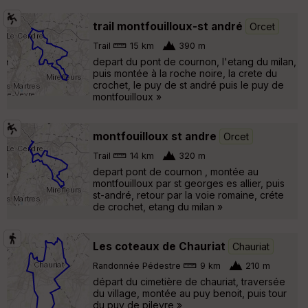
trail montfouilloux-st andré
Orcet
Trail
15 km
390 m
depart du pont de cournon, l'etang du milan,
puis montée à la roche noire, la crete du
crochet, le puy de st andré puis le puy de
montfouilloux »
montfouilloux st andre
Orcet
Trail
14 km
320 m
depart pont de cournon , montée au
montfouilloux par st georges es allier, puis
st-andré, retour par la voie romaine, créte
de crochet, etang du milan »
Les coteaux de Chauriat
Chauriat
Randonnée Pédestre
9 km
210 m
départ du cimetière de chauriat, traversée
du village, montée au puy benoit, puis tour
du puy de pileyre »