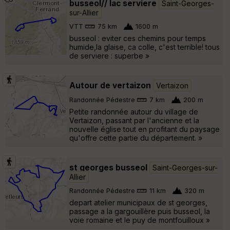
busseol// lac serviere
Saint-Georges-
sur-Allier
VTT
75 km
1600 m
busseol : eviter ces chemins pour temps
humide,la glaise, ca colle, c'est terrible! tous
de serviere : superbe »
Autour de vertaizon
Vertaizon
Randonnée Pédestre
7 km
200 m
Petite randonnée autour du village de
Vertaizon, passant par l'ancienne et la
nouvelle église tout en profitant du paysage
qu'offre cette partie du département. »
st georges busseol
Saint-Georges-sur-
Allier
Randonnée Pédestre
11 km
320 m
depart atelier municipaux de st georges,
passage a la gargouillère puis busseol, la
voie romaine et le puy de montfouilloux »