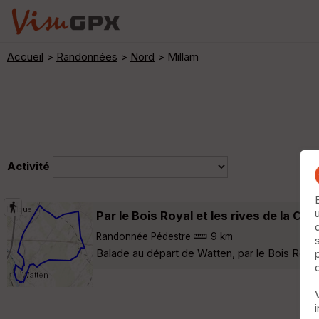
Accueil
>
Randonnées
>
Nord
> Millam
Activité
Par le Bois Royal et les rives de la Col
Randonnée Pédestre
9 km
Balade au départ de Watten, par le Bois Royal