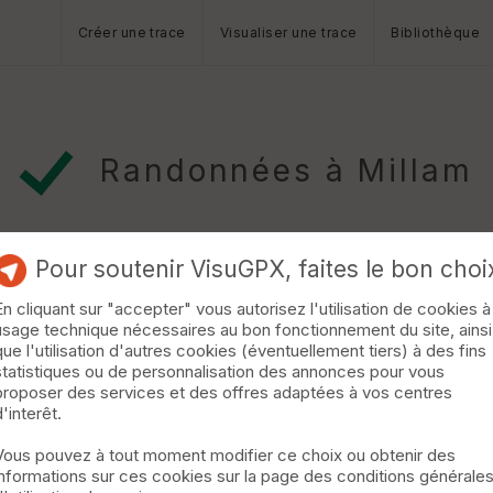
Créer une trace
Visualiser une trace
Bibliothèque
Randonnées à Millam
Pour soutenir VisuGPX, faites le bon choi
En cliquant sur "accepter" vous autorisez l'utilisation de cookies à
usage technique nécessaires au bon fonctionnement du site, ainsi
me
Watten
que l'utilisation d'autres cookies (éventuellement tiers) à des fins
statistiques ou de personnalisation des annonces pour vous
 puis Millam, et retour le long des rives de la Haute-Colme »
proposer des services et des offres adaptées à vos centres
d'interêt.
Vous pouvez à tout moment modifier ce choix ou obtenir des
informations sur ces cookies sur la page des conditions générale