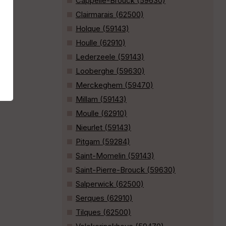
Cappelle-Brouck (59630)
Clairmarais (62500)
Holque (59143)
Houlle (62910)
Lederzeele (59143)
Looberghe (59630)
Merckeghem (59470)
Millam (59143)
Moulle (62910)
Nieurlet (59143)
Pitgam (59284)
Saint-Momelin (59143)
Saint-Pierre-Brouck (59630)
Salperwick (62500)
Serques (62910)
Tilques (62500)