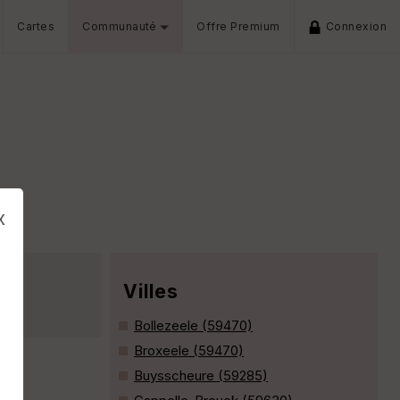
Cartes
Communauté
Offre Premium
Connexion
x
Villes
Bollezeele (59470)
Broxeele (59470)
Buysscheure (59285)
s