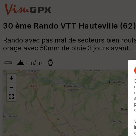
30 ème Rando VTT Hauteville (62)
Rando avec pas mal de secteurs bien roulan
orage avec 50mm de pluie 3 jours avant...
+
m
/
m
+
−