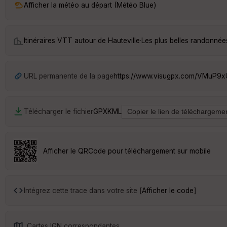
Afficher la météo au départ (Météo Blue)
Itinéraires VTT autour de
Hauteville
·
Les plus belles randonnée
URL permanente de la page
https://www.visugpx.com/VMuP9
Télécharger le fichier
GPX
KML
Afficher le QRCode pour téléchargement sur mobile
Intégrez cette trace dans votre site [
Afficher le code
]
Cartes IGN correspondantes