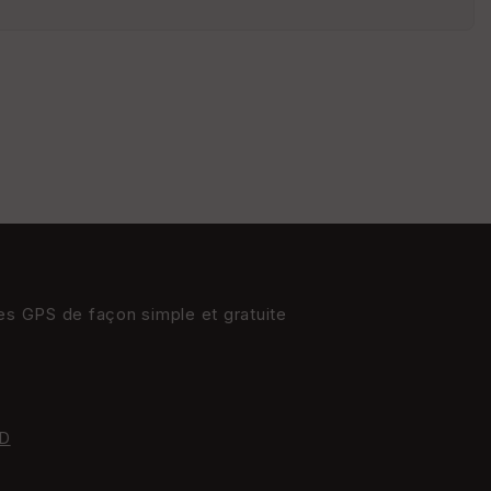
s
St
re
et
Vi
e
w
res GPS de façon simple et gratuite
D