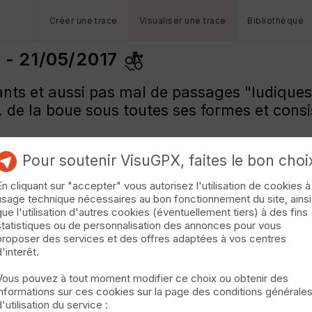
Créer une trace
Visualiser une trace
Bibliothèque
 - 21/05/2017
ts et aussi pas mal de passages "ludiques" 
. de la boue sous toutes ses formes et cons
Pour soutenir VisuGPX, faites le bon choi
En cliquant sur "accepter" vous autorisez l'utilisation de cookies à
usage technique nécessaires au bon fonctionnement du site, ainsi
que l'utilisation d'autres cookies (éventuellement tiers) à des fins
statistiques ou de personnalisation des annonces pour vous
proposer des services et des offres adaptées à vos centres
d'interêt.
Vous pouvez à tout moment modifier ce choix ou obtenir des
informations sur ces cookies sur la page des conditions générale
d'utilisation du service :