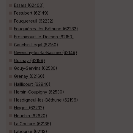
Essars (62400)
Festubert (62149)
Fouquereuil (62232)
Fouquières-lès-Béthune (62232)
Fresnicourt-le-Dolmen (62150)
Gauchin-Légal (62150)
Givenchy-lès-la-Bassée (62149)
Gosnay (62199)
Gouy-Servins (62530)
Grenay (62160)
Haillicourt (62940)
Hersin-Coupigny (62530)
Hesdigneul-lès-Béthune (62196)
Hinges (62232)
Houchin (62620)
La Couture (62136)
Labourse (62113)