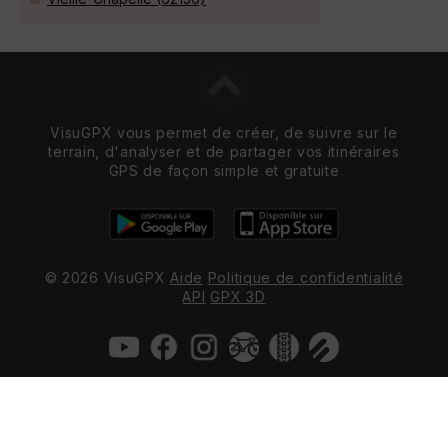
VisuGPX vous permet de créer, de suivre sur le
terrain, d'analyser et de partager vos itinéraires
GPS de façon simple et gratuite
© 2026 VisuGPX
Aide
Politique de confidentialité
API
GPX 3D