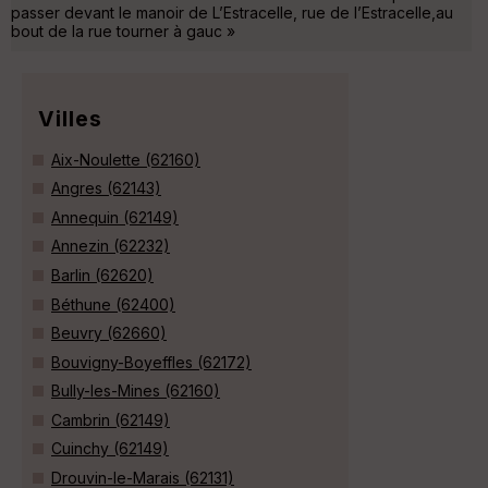
passer devant le manoir de L’Estracelle, rue de l’Estracelle,au
bout de la rue tourner à gauc »
Villes
Aix-Noulette (62160)
Angres (62143)
Annequin (62149)
Annezin (62232)
Barlin (62620)
Béthune (62400)
Beuvry (62660)
Bouvigny-Boyeffles (62172)
Bully-les-Mines (62160)
Cambrin (62149)
Cuinchy (62149)
Drouvin-le-Marais (62131)