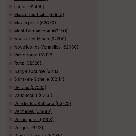
Locon (62400)
Maisnil-lès-Ruitz (62620)
Mazingarbe (62670)
Mont-Bernanchon (62350)
Noeux-les-Mines (62290)
Noyelles-lès-Vermelles (62980)
Richebourg (62136)
Ruitz (62620)
Sailly-Labourse (62113)
Sains-en-Gohelle (62114)
Servins (62530)
Vaudricourt (62131)
Vendin-lès-Béthune (62232)
Vermelles (62980)
Verquigneul (62113)
Verquin (62131)
Vieille-Chapelle (62136)