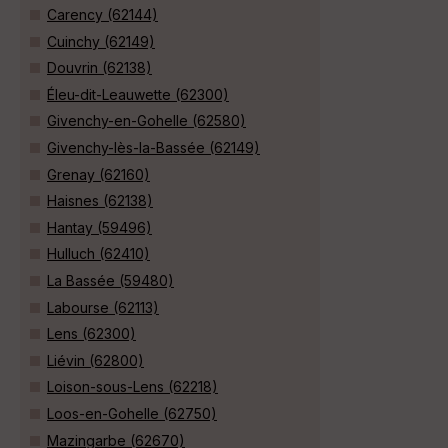
Carency (62144)
Cuinchy (62149)
Douvrin (62138)
Éleu-dit-Leauwette (62300)
Givenchy-en-Gohelle (62580)
Givenchy-lès-la-Bassée (62149)
Grenay (62160)
Haisnes (62138)
Hantay (59496)
Hulluch (62410)
La Bassée (59480)
Labourse (62113)
Lens (62300)
Liévin (62800)
Loison-sous-Lens (62218)
Loos-en-Gohelle (62750)
Mazingarbe (62670)