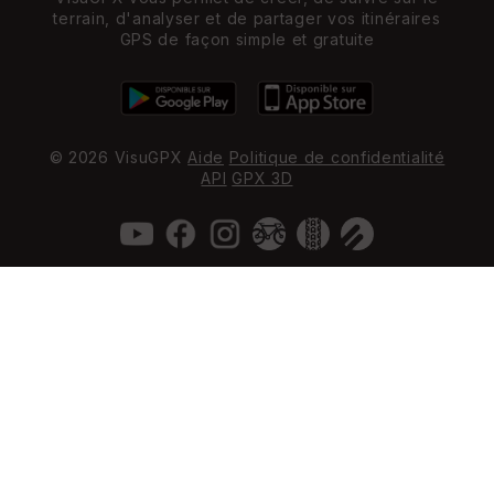
terrain, d'analyser et de partager vos itinéraires
GPS de façon simple et gratuite
© 2026 VisuGPX
Aide
Politique de confidentialité
API
GPX 3D