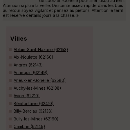
de Loos-en-Gohelle pour aller jusqu'au terril.
Attention si pluie la veille. Descente assez rapide dans les bois
au retour soyez vigilant et pensez au piétons. Attention le terril
est réservé certains jours à la chasse. »
Villes
Ablain-Saint-Nazaire (62153)
Aix-Noulette (62160)
Angres (62143)
Annequin (62149)
Arleux-en-Gohelle (62580)
Auchy-les-Mines (62138)
Avion (62210)
Bénifontaine (62410)
Billy-Berclau (62138)
Bully-les-Mines (62160)
Cambrin (62149)