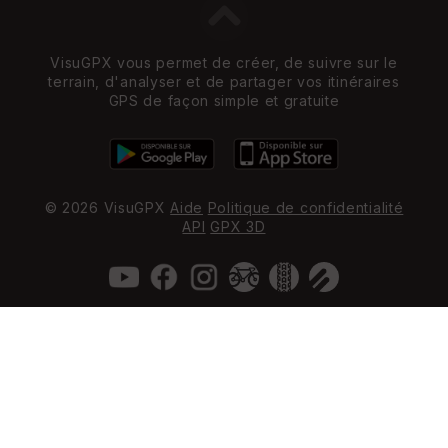
VisuGPX vous permet de créer, de suivre sur le
terrain, d'analyser et de partager vos itinéraires
GPS de façon simple et gratuite
© 2026 VisuGPX
Aide
Politique de confidentialité
API
GPX 3D