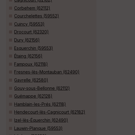
Corbehem (62112)
Courchelettes (59552)
Cuincy (59553)
Drocourt (62320)
Dury (62156)
Esquerchin (59553)
Étaing (62156)
Fampoux (62118)
Fresnes-lès-Montauban (62490)
Gavrelle (62580)
Gouy-sous-Bellonne (62112)
Guémappe (62128)
Hamblain-les-Prés (62118)
Hendecourt-lès-Cagnicourt (62182)
Izel-lès-Équerchin (62490)
Lauwin-Planque (59553)