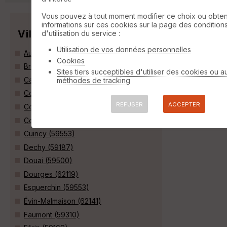
Vous pouvez à tout moment modifier ce choix ou obten
informations sur ces cookies sur la page des condition
Villes
d'utilisation du service :
Utilisation de vos données personnelles
Auby (59950)
Cookies
Brebières (62117)
Sites tiers succeptibles d'utiliser des cookies ou a
Carvin (62220)
méthodes de tracking
Corbehem (62112)
REFUSER
ACCEPTER
Courcelles-lès-Lens (62970)
Courchelettes (59552)
Cuincy (59553)
Dechy (59187)
Douai (59500)
Dourges (62119)
Esquerchin (59553)
Évin-Malmaison (62141)
Faumont (59310)