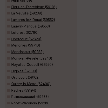
Férin (59169)
Flers-en-Escrebieux (59128)
La Neuville (59239)
Lambres-lez-Douai (59552)
Lauwin-Planque (59553)
Leforest (62790)
Libercourt (62820)
Mérignies (59710)
Moncheaux (59283)
Mons-en-Pévèle (59246)
Noyelles-Godault (62950)
Oignies (62590)
Ostricourt (59162)
Quiéry-la-Motte (62490)
Râches (59194)
Raimbeaucourt (59283)
Roost-Warendin (59286)