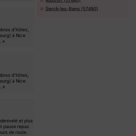
Rustroff (57480)
Sierck-les-Bains (57480)
bres d'hôtes,
ourg) à Nice
. »
bres d'hôtes,
ourg) à Nice
. »
énivelé et plus
en pause repas
ours de route.