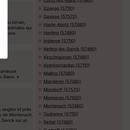
Contz-les-Bains (57480)
Elzange (57110)
Gavisse (57570)
ateau lorrain,
Haute-Kontz (57480)
 et animales qui
Hunting (57480)
trimoine
Inglange (57110)
Kerling-lès-Sierck (57480)
Kirschnaumen (57480)
Koenigsmacker (57110)
 fameuse
Malling (57480)
s-Bains. »
Manderen (57480)
Mondorff (57570)
Monneren (57920)
Montenach (57480)
 singles et près
Oudrenne (57110)
eau de Montenach.
 Sierck sur un
Rettel (57480)