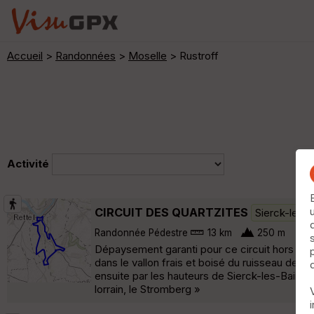
Accueil
>
Randonnées
>
Moselle
> Rustroff
Activité
CIRCUIT DES QUARTZITES
Sierck-les-
Randonnée Pédestre
13 km
250 m
Dépaysement garanti pour ce circuit hors du 
dans le vallon frais et boisé du ruisseau de M
ensuite par les hauteurs de Sierck-les-Bains 
lorrain, le Stromberg »