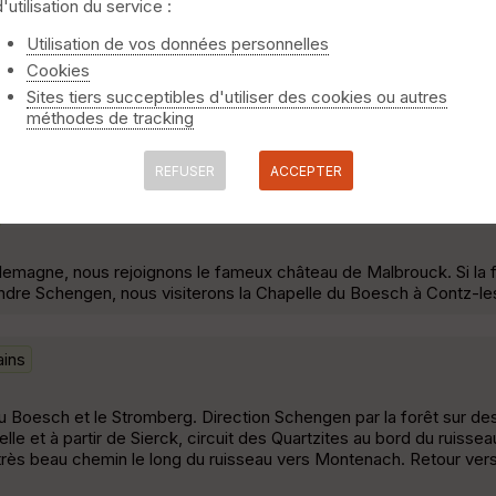
d'utilisation du service :
s
Utilisation de vos données personnelles
Cookies
, le circuit serpente à travers les collines nées de l'entaille du pl
Sites tiers succeptibles d'utiliser des cookies ou autres
ces pelouses à orchidées, ce sont plus de 500 espèces végétales
méthodes de tracking
ers Rustroff et Kirsch-lès-Sierck est l'occasion de découvrir un pa
REFUSER
ACCEPTER
lemagne, nous rejoignons le fameux château de Malbrouck. Si la
oindre Schengen, nous visiterons la Chapelle du Boesch à Contz-le
ains
du Boesch et le Stromberg. Direction Schengen par la forêt sur des
lle et à partir de Sierck, circuit des Quartzites au bord du ruiss
n très beau chemin le long du ruisseau vers Montenach. Retour vers