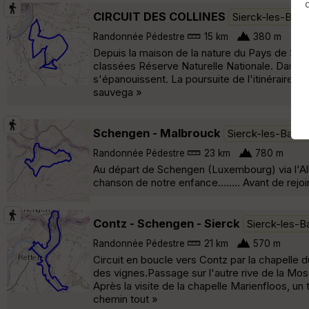
CIRCUIT DES COLLINES
Sierck-les-Bain
Randonnée Pédestre
15 km
380 m
Depuis la maison de la nature du Pays de Sierck
classées Réserve Naturelle Nationale. Dans 
s'épanouissent. La poursuite de l'itinéraire v
sauvega »
Schengen - Malbrouck
Sierck-les-Bains
Randonnée Pédestre
23 km
780 m
Au départ de Schengen (Luxembourg) via l'Al
chanson de notre enfance........ Avant de rej
Contz - Schengen - Sierck
Sierck-les-B
Randonnée Pédestre
21 km
570 m
Circuit en boucle vers Contz par la chapelle 
des vignes.Passage sur l'autre rive de la Mose
Après la visite de la chapelle Marienfloos, u
chemin tout »