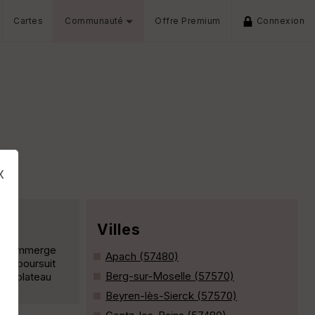
Cartes
Communauté
Offre Premium
Connexion
x
Villes
er s'immerge
Apach (57480)
 se poursuit
Berg-sur-Moselle (57570)
 le plateau
Beyren-lès-Sierck (57570)
s