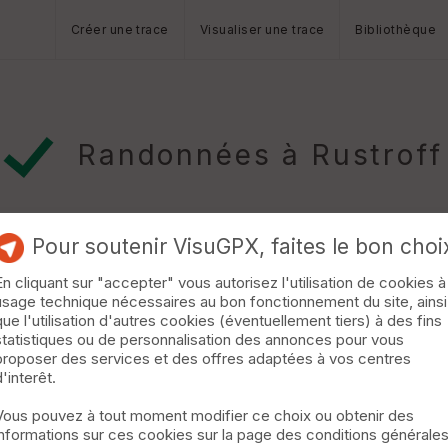
Créer une trace
Visualiser une trace
Bibliothèque
Randonnées à Rustroff
Pour soutenir VisuGPX, faites le bon choi
En cliquant sur "accepter" vous autorisez l'utilisation de cookies à
usage technique nécessaires au bon fonctionnement du site, ainsi
Bains
que l'utilisation d'autres cookies (éventuellement tiers) à des fins
statistiques ou de personnalisation des annonces pour vous
commun. Au départ de Sierck-les-Bains, cité médiévale, le senti
proposer des services et des offres adaptées à vos centres
ontenach où affleurent d'étranges roches de quartzites. Le circuit
d'interêt.
au paysage agricole qui offre plusieurs panoramas saisissants vers
Vous pouvez à tout moment modifier ce choix ou obtenir des
informations sur ces cookies sur la page des conditions générale