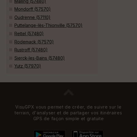
Malling (57480)
Mondorff (57570)
Oudrenne (57110)
Puttelange-lès-Thionville (57570)
Rettel (57480)
Rodemack (57570)
Rustroff (57480)
Sierck-les-Bains (57480)
Yutz (57970)
VisuGPX vous permet de créer, de suivre sur le
terrain, d'analyser et de partager vos itinéraires
GPS de façon simple et gratuite