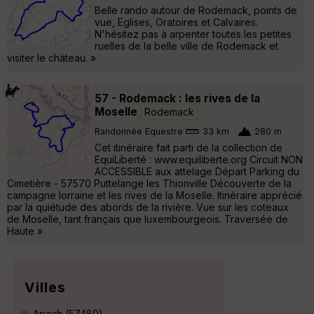
Belle rando autour de Rodemack, points de
vue, Eglises, Oratoires et Calvaires.
N'hésitez pas à arpenter toutes les petites
ruelles de la belle ville de Rodemack et
visiter le château. »
57 - Rodemack : les rives de la
Moselle
Rodemack
Randonnée Equestre
33 km
280 m
Cet itinéraire fait parti de la collection de
EquiLiberté : www.equiliberte.org Circuit NON
ACCESSIBLE aux attelage Départ Parking du
Cimetière - 57570 Puttelange les Thionville Découverte de la
campagne lorraine et les rives de la Moselle. Itinéraire apprécié
par la quiétude des abords de la rivière. Vue sur les coteaux
de Moselle, tant français que luxembourgeois. Traversée de
Haute »
Villes
Apach (57480)