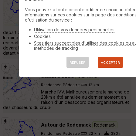
lorraine
Rodemack
Vous pouvez à tout moment modifier ce choix ou obten
Randonnée en attelage
25 km
200 m
informations sur ces cookies sur la page des condition
Cet itinéraire fait parti de la collection de
d'utilisation du service :
EquiLiberté : www.equiliberte.org Circuit
ACCESSIBLE aux attelages Itinéraire au
Utilisation de vos données personnelles
départ de Rodemack, surnommé "la petite Carcassonne
Cookies
lorraine". Le village médiéval est encore entouré de 700 m de
remparts datant du XVe S. Lors de cette balade, vous passerez
Sites tiers succeptibles d'utiliser des cookies ou a
devant le château de Puttelange-les-Thionville, dit « La Burg »,
méthodes de tracking
datant »
REFUSER
ACCEPTER
Marche IVV Koenigsmacker - 25
octobre 2009
Oudrenne
Randonnée Pédestre
12 km
Marche IVV. Malheureusement la marche de
20km a été annulée au dernier moment en
raison d'un désaccord des organisateurs et
des chasseurs du cru. »
Autour de Rodemack
Rodemack
Randonnée Pédestre
22 km
380 m