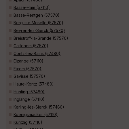
Basse-Ham (57110)
Basse-Rentgen (57570)
Berg-sur-Moselle (57570)
Beyren-lès-Sierck (57570)
Breistroff-la-Grande (57570)
Cattenom (57570)
Contz-les-Bains (57480)
Elzange (57110)
Fixem (57570)
Gavisse (57570)
Haute-Kontz (57480)
Hunting (57480)
Inglange (57110)
Kerling-lès-Sierck (57480)
Koenigsmacker (57110)
Kuntzig (57110)