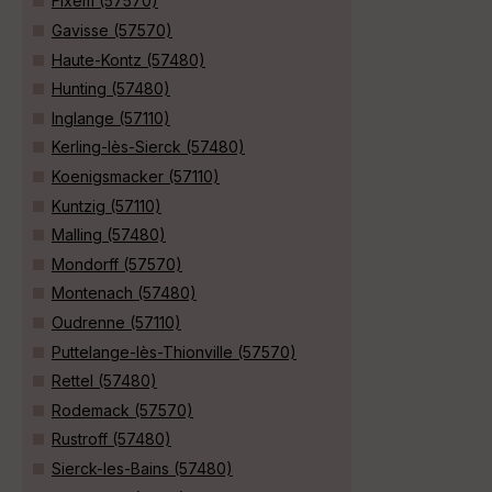
Fixem (57570)
Gavisse (57570)
Haute-Kontz (57480)
Hunting (57480)
Inglange (57110)
Kerling-lès-Sierck (57480)
Koenigsmacker (57110)
Kuntzig (57110)
Malling (57480)
Mondorff (57570)
Montenach (57480)
Oudrenne (57110)
Puttelange-lès-Thionville (57570)
Rettel (57480)
Rodemack (57570)
Rustroff (57480)
Sierck-les-Bains (57480)