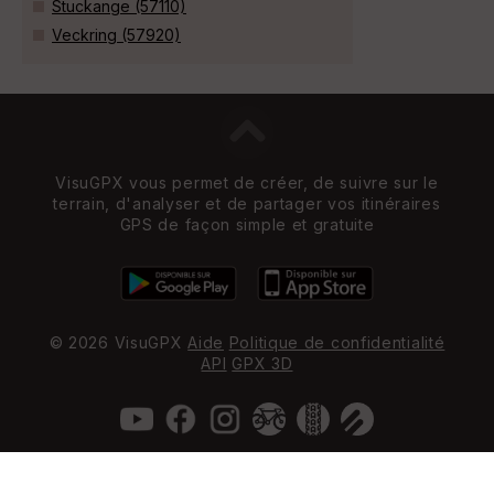
Stuckange (57110)
Veckring (57920)
VisuGPX vous permet de créer, de suivre sur le
terrain, d'analyser et de partager vos itinéraires
GPS de façon simple et gratuite
© 2026 VisuGPX
Aide
Politique de confidentialité
API
GPX 3D