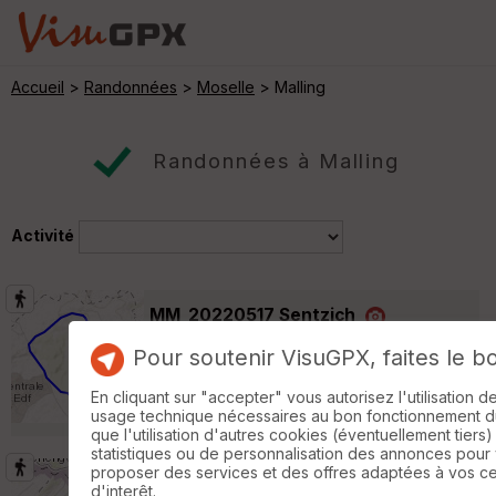
Accueil
>
Randonnées
>
Moselle
> Malling
Randonnées à Malling
Activité
MM_20220517 Sentzich
Rodemack
Pour soutenir VisuGPX, faites le b
Randonnée Pédestre
8 km
En cliquant sur "accepter" vous autorisez l'utilisation 
Balade dans les environs électriques de
usage technique nécessaires au bon fonctionnement du 
Cattenom au départ du village de Sentzich »
que l'utilisation d'autres cookies (éventuellement tiers)
statistiques ou de personnalisation des annonces pour
proposer des services et des offres adaptées à vos c
Contz - Schengen - Sierck
Sierck-les-
d'interêt.