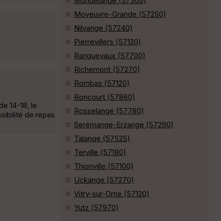
Mondelange (57300)
Moyeuvre-Grande (57250)
Nilvange (57240)
Pierrevillers (57120)
Ranguevaux (57700)
Richemont (57270)
Rombas (57120)
Roncourt (57860)
e 14-18, le
Rosselange (57780)
sibilité de repas
Serémange-Erzange (57290)
Talange (57525)
Terville (57180)
Thionville (57100)
Uckange (57270)
Vitry-sur-Orne (57120)
Yutz (57970)