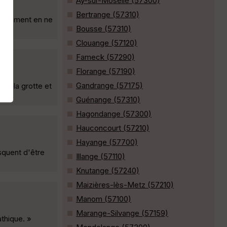
Ay-sur-Moselle (57300)
Bertrange (57310)
notamment en ne
Bousse (57310)
Clouange (57120)
Fameck (57290)
Florange (57190)
Gandrange (57175)
 à la grotte et
Guénange (57310)
Hagondange (57300)
Hauconcourt (57210)
Hayange (57700)
squent d'être
Illange (57110)
Knutange (57240)
Maizières-lès-Metz (57210)
Manom (57100)
Marange-Silvange (57159)
thique. »