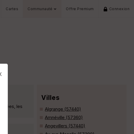
Cartes
Communauté
Offre Premium
Connexion
x
Villes
olorées, les
Algrange (57440)
Amnéville (57360)
Angevillers (57440)
s