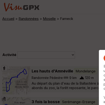
Accueil
>
Randonnées
>
Moselle
> Fameck
Activité
Les hauts d'Amnéville
Mondelange
Randonnée Pédestre
9 km
120 m
Au départ du plan d'eau de la Ballastière à Ha
abords du zoo, la forêt reposante, le parcour
3 fois la bosse
Serémange-Erzange