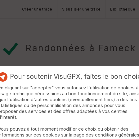
Créer une trace
Visualiser une trace
Bibliothèque
Randonnées à Fameck
Pour soutenir VisuGPX, faites le bon choi
En cliquant sur "accepter" vous autorisez l'utilisation de cookies à
usage technique nécessaires au bon fonctionnement du site, ainsi
que l'utilisation d'autres cookies (éventuellement tiers) à des fins
statistiques ou de personnalisation des annonces pour vous
gondange, une ballade pour (re)découvrir les cités ouvrières et c
proposer des services et des offres adaptées à vos centres
s d’accrobranche, la cure d’Amnéville-les-Thermes. »
d'interêt.
Vous pouvez à tout moment modifier ce choix ou obtenir des
informations sur ces cookies sur la page des conditions générale