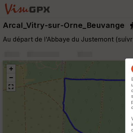
Arcal_Vitry-sur-Orne_Beuvange
Au départ de l'Abbaye du Justemont (suiv
+
m
+
−