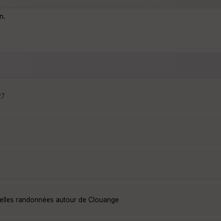
n.
27
belles randonnées autour de Clouange