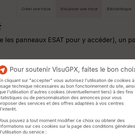
Créer une trace
Visualiser une trace
Bibliothèque
re les panneaux ESAT pour y accéder), un p
Pour soutenir VisuGPX, faites le bon choi
En cliquant sur "accepter" vous autorisez l'utilisation de cookies à
usage technique nécessaires au bon fonctionnement du site, ainsi
que l'utilisation d'autres cookies (éventuellement tiers) à des fins
statistiques ou de personnalisation des annonces pour vous
proposer des services et des offres adaptées à vos centres
d'interêt.
Vous pouvez à tout moment modifier ce choix ou obtenir des
informations sur ces cookies sur la page des conditions générale
d'utilisation du service :