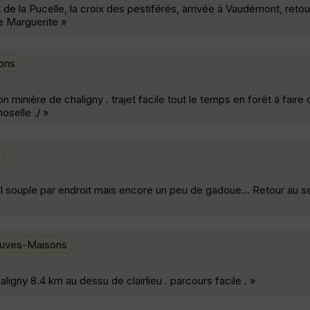
 de la Pucelle, la croix des pestiférés, arrivée à Vaudémont, retou
e Marguerite »
ons
n minière de chaligny . trajet facile tout le temps en forêt à fair
oselle ./ »
l souple par endroit mais encore un peu de gadoue... Retour au s
uves-Maisons
igny 8.4 km au dessu de clairlieu . parcours facile . »