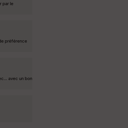
r par le
e de préférence
ec... avec un bon