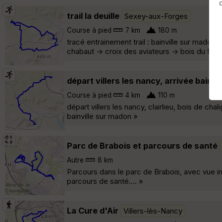
trail la deuille
Sexey-aux-Forges
Course à pied
7 km
180 m
tracé entrainement trail : bainville sur mado
chabaut -> croix des aviateurs -> bois du feys 
départ villers les nancy, arrivée bainv
Course à pied
4 km
110 m
départ villers les nancy, clairlieu, bois de ch
bainville sur madon »
Parc de Brabois et parcours de santé
Autre
8 km
Parcours dans le parc de Brabois, avec vue im
parcours de santé.... »
La Cure d'Air
Villers-lès-Nancy