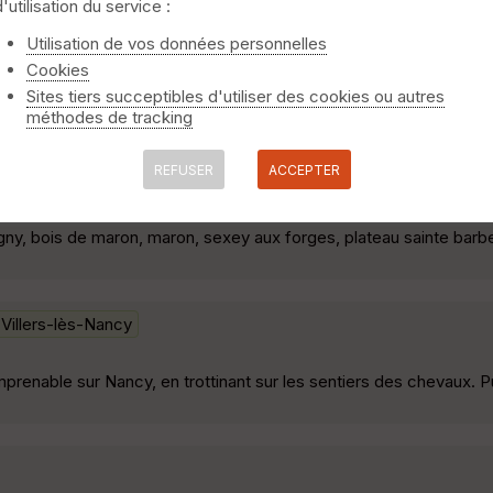
d'utilisation du service :
Utilisation de vos données personnelles
Cookies
n -> aérodrome -> ferme des gimeys ->fontainede la deuille(résurge
Sites tiers succeptibles d'utiliser des cookies ou autres
-> forêt de laVoivre -> retour sur bainville »
méthodes de tracking
REFUSER
ACCEPTER
ille sur madon
Villers-lès-Nancy
aligny, bois de maron, maron, sexey aux forges, plateau sainte barbe
Villers-lès-Nancy
prenable sur Nancy, en trottinant sur les sentiers des chevaux. Pu