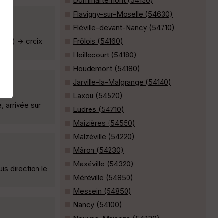
Dommartemont (54130)
Flavigny-sur-Moselle (54630)
Fléville-devant-Nancy (54710)
nce) -> croix
Frôlois (54160)
Heillecourt (54180)
Houdemont (54180)
Jarville-la-Malgrange (54140)
Laxou (54520)
, arrivée sur
Ludres (54710)
Maizières (54550)
Malzéville (54220)
Mâron (54230)
Maxéville (54320)
is direction le
Méréville (54850)
Messein (54850)
Nancy (54100)