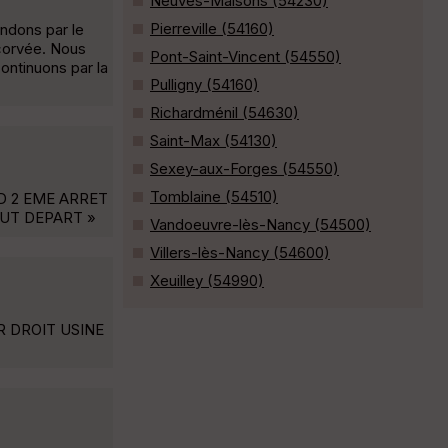
Neuves-Maisons (54230)
Pierreville (54160)
endons par le
corvée. Nous
Pont-Saint-Vincent (54550)
ontinuons par la
Pulligny (54160)
Richardménil (54630)
Saint-Max (54130)
Sexey-aux-Forges (54550)
Tomblaine (54510)
 2 EME ARRET
UT DEPART »
Vandoeuvre-lès-Nancy (54500)
Villers-lès-Nancy (54600)
Xeuilley (54990)
R DROIT USINE