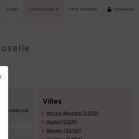
Cartes
Communauté
Offre Premium
Connexion
oselle
x
Villes
gles créés par
Art-sur-Meurthe (54510)
Azelot (54210)
Benney (54740)
s