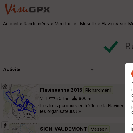
Accueil
>
Randonnées
>
Meurthe-et-Moselle
> Flavigny-sur-M
Ra
Activité
Flavinéenne 2015
Richardménil
VTT
50 km
600 m
Les trois parcours en trèfle de la Flavinéenn
les organisateurs ! »
SION-VAUDEMONT
Messein