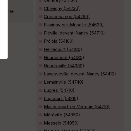
Ceintrey (54134)
Chavigny (54230)
r par le
Crévéchamps (54290)
Flavigny-sur-Moselle (54630)
Fléville-devant-Nancy (54710)
Frôlois (54160)
Heillecourt (54180)
Houdemont (54180)
Houdreville (54330)
Laneuveville-devant-Nancy (54410)
Lemainville (54740)
Ludres (54710)
Lupcourt (54210)
Manoncourt-en-Vermois (54210)
Méréville (54850)
Messein (54850)