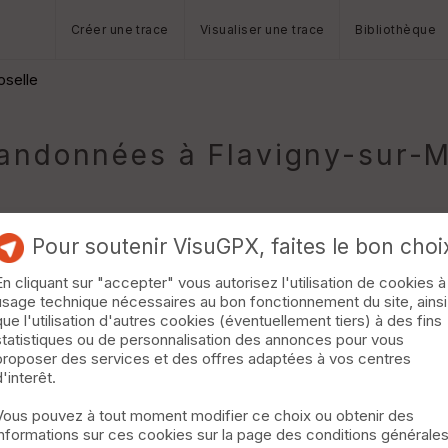
Créer une trace
Visualiser une trace
Bibliothèque
oselle
ndonnées à Flavigny-sur-M
Pour soutenir VisuGPX, faites le bon choi
En cliquant sur "accepter" vous autorisez l'utilisation de cookies à
usage technique nécessaires au bon fonctionnement du site, ainsi
que l'utilisation d'autres cookies (éventuellement tiers) à des fins
statistiques ou de personnalisation des annonces pour vous
e 2015 (deux fois le technique) bonne rando avec de très beau sin
proposer des services et des offres adaptées à vos centres
d'interêt.
Vous pouvez à tout moment modifier ce choix ou obtenir des
informations sur ces cookies sur la page des conditions générale