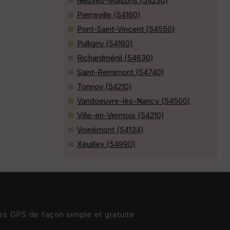
Neuves-Maisons (54230)
Pierreville (54160)
Pont-Saint-Vincent (54550)
Pulligny (54160)
Richardménil (54630)
Saint-Remimont (54740)
Tonnoy (54210)
Vandoeuvre-lès-Nancy (54500)
Ville-en-Vermois (54210)
Voinémont (54134)
Xeuilley (54990)
res GPS de façon simple et gratuite