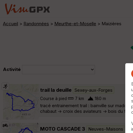
Accueil
>
Randonnées
>
Meurthe-et-Moselle
> Maizières
Activité
trail la deuille
Sexey-aux-Forges
Course à pied
7 km
180 m
tracé entrainement trail : bainville sur mado
chabaut -> croix des aviateurs -> bois du feys 
MOTO CASCADE 3
Neuves-Maisons