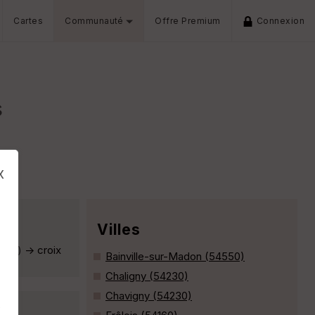
Cartes
Communauté
Offre Premium
Connexion
s
x
Villes
nce) -> croix
Bainville-sur-Madon (54550)
Chaligny (54230)
Chavigny (54230)
s