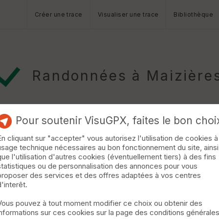
Créer une trace
Visualiser une trace
Bibliothèque
Randonnées à Maizière
Pour soutenir VisuGPX, faites le bon choi
En cliquant sur "accepter" vous autorisez l'utilisation de cookies à
usage technique nécessaires au bon fonctionnement du site, ainsi
que l'utilisation d'autres cookies (éventuellement tiers) à des fins
statistiques ou de personnalisation des annonces pour vous
n -> aérodrome -> ferme des gimeys ->fontainede la deuille(résurge
proposer des services et des offres adaptées à vos centres
-> forêt de laVoivre -> retour sur bainville »
d'interêt.
Vous pouvez à tout moment modifier ce choix ou obtenir des
informations sur ces cookies sur la page des conditions générale