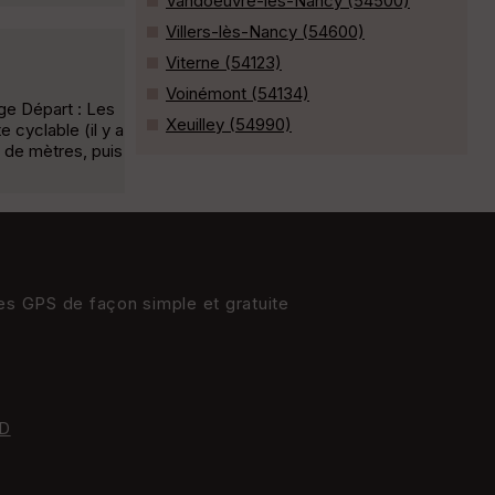
Vandoeuvre-lès-Nancy (54500)
Villers-lès-Nancy (54600)
Viterne (54123)
Voinémont (54134)
age Départ : Les
Xeuilley (54990)
 cyclable (il y a
e de mètres, puis
res GPS de façon simple et gratuite
D