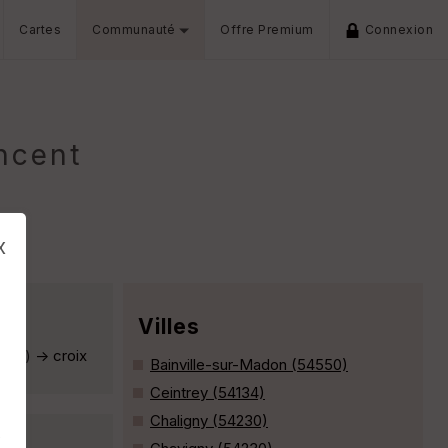
Cartes
Communauté
Offre Premium
Connexion
ncent
x
Villes
nce) -> croix
Bainville-sur-Madon (54550)
Ceintrey (54134)
Chaligny (54230)
s