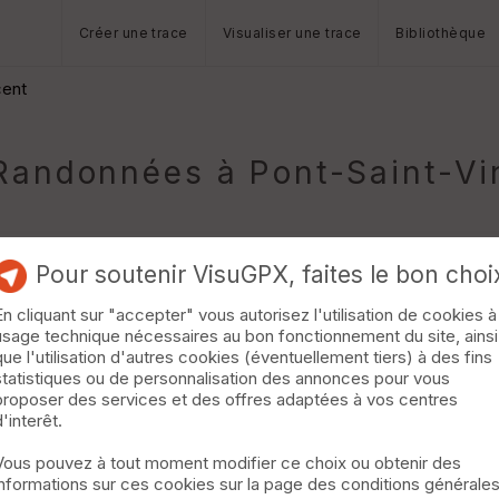
Créer une trace
Visualiser une trace
Bibliothèque
cent
andonnées à Pont-Saint-Vi
Pour soutenir VisuGPX, faites le bon choi
En cliquant sur "accepter" vous autorisez l'utilisation de cookies à
usage technique nécessaires au bon fonctionnement du site, ainsi
que l'utilisation d'autres cookies (éventuellement tiers) à des fins
statistiques ou de personnalisation des annonces pour vous
n -> aérodrome -> ferme des gimeys ->fontainede la deuille(résurge
proposer des services et des offres adaptées à vos centres
-> forêt de laVoivre -> retour sur bainville »
d'interêt.
Vous pouvez à tout moment modifier ce choix ou obtenir des
informations sur ces cookies sur la page des conditions générale