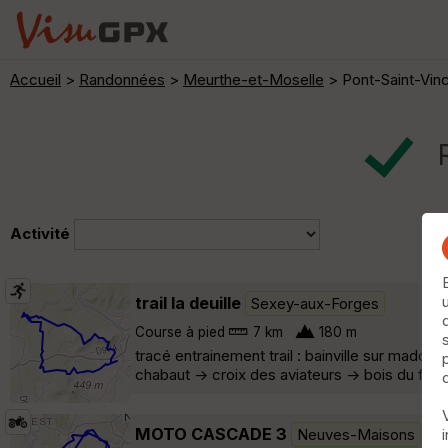
Accueil
>
Randonnées
>
Meurthe-et-Moselle
> Pont-Saint-Vin
R
Activité
trail la deuille
Sexey-aux-Forges
Course à pied
7 km
180 m
tracé entrainement trail : bainville sur mado
chabaut -> croix des aviateurs -> bois du feys 
MOTO CASCADE 3
Neuves-Maisons