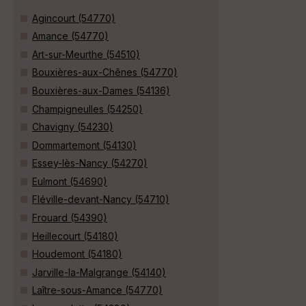
Agincourt (54770)
Amance (54770)
Art-sur-Meurthe (54510)
Bouxières-aux-Chênes (54770)
Bouxières-aux-Dames (54136)
Champigneulles (54250)
Chavigny (54230)
Dommartemont (54130)
Essey-lès-Nancy (54270)
Eulmont (54690)
Fléville-devant-Nancy (54710)
Frouard (54390)
Heillecourt (54180)
Houdemont (54180)
Jarville-la-Malgrange (54140)
Laître-sous-Amance (54770)