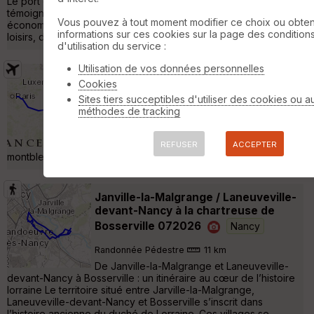
Le port de plaisance et les aménagements des berges
témoignent de la transformation du canal : autrefois outil
Vous pouvez à tout moment modifier ce choix ou obten
économique essentiel, il est devenu aujourd'hui un espace de
informations sur ces cookies sur la page des condition
loisirs, de découverte et de va »
d'utilisation du service :
Utilisation de vos données personnelles
Vol Nancy LFSN - retour - 24/07/22
Cookies
Essey-lès-Nancy
Sites tiers succeptibles d'utiliser des cookies ou a
méthodes de tracking
Vol motorisé
397 km
2790 m
vol vers Nancy Essey le 24 juillet, pas trop
de photos mais plus d'infos par ici aero-
REFUSER
ACCEPTER
montbleu.net/AMBurl.php?idAr=110 »
Janville-la-Malgrange / Laneuveville-
devant-Nancy à la chartreuse de
Bosserville 072026
Nancy
Randonnée Pédestre
11 km
De Janville-la-Malgrange et Laneuveville-
devant-Nancy à Bosserville : un itinéraire au cœur de l’histoire
lorraine Le territoire situé entre Jarville-la-Malgrange,
Laneuveville-devant-Nancy et Bosserville s’inscrit dans
l’histoire ancienne du duché de Lorraine. Ces villages se