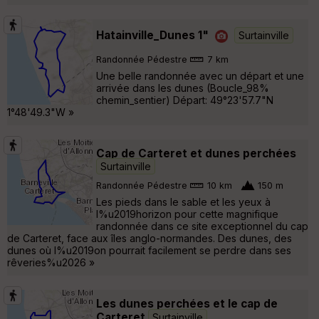
Hatainville_Dunes 1"
Surtainville
Randonnée Pédestre
7 km
Une belle randonnée avec un départ et une
arrivée dans les dunes (Boucle_98%
chemin_sentier) Départ: 49°23'57.7"N
1°48'49.3"W »
Cap de Carteret et dunes perchées
Surtainville
Randonnée Pédestre
10 km
150 m
Les pieds dans le sable et les yeux à
l%u2019horizon pour cette magnifique
randonnée dans ce site exceptionnel du cap
de Carteret, face aux îles anglo-normandes. Des dunes, des
dunes où l%u2019on pourrait facilement se perdre dans ses
rêveries%u2026 »
Les dunes perchées et le cap de
Carteret
Surtainville