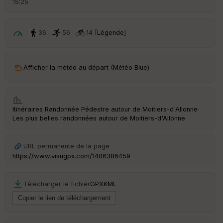
15:25
é
p
ar
t
36
56
14 [
Légende
]
ar
ri
v
Afficher la météo au départ (Météo Blue)
é
e
C
Itinéraires Randonnée Pédestre autour de
Moitiers-d'Allonne
·
ou
Les plus belles randonnées autour de Moitiers-d'Allonne
le
ur
URL permanente de la page
https://www.visugpx.com/1406386459
Ep
Télécharger le fichier
GPX
KML
ai
ss
eu
r