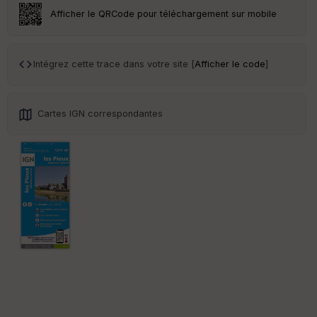
Afficher le QRCode pour téléchargement sur mobile
Tr
an
sp
ar
Intégrez cette trace dans votre site [
Afficher le code
]
en
ce
Cartes IGN correspondantes
Po
int
illé
s
S
e
n
s
St
re
et
Vi