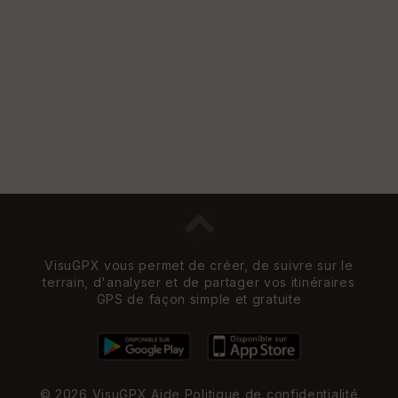
e
w
VisuGPX vous permet de créer, de suivre sur le
terrain, d'analyser et de partager vos itinéraires
GPS de façon simple et gratuite
© 2026 VisuGPX
Aide
Politique de confidentialité