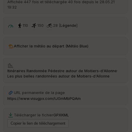
Affichée 447 fois et téléchargée 40 fois depuis le 28.05.21
19:32
110
150
28 [
Légende
]
Afficher la météo au départ (Météo Blue)
Itinéraires Randonnée Pédestre autour de
Moitiers-d'Allonne
·
Les plus belles randonnées autour de Moitiers-d'Allonne
URL permanente de la page
https://www.visugpx.com/tJGmMbPQAm
Télécharger le fichier
GPX
KML