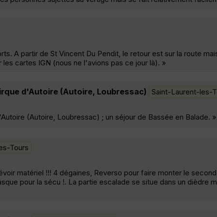
. A partir de St Vincent Du Pendit, le retour est sur la route mais
les cartes IGN (nous ne l'avions pas ce jour là). »
irque d'Autoire (Autoire, Loubressac)
Saint-Laurent-les-
'Autoire (Autoire, Loubressac) ; un séjour de Bassée en Balade. »
les-Tours
oir matériel !!! 4 dégaines, Reverso pour faire monter le secon
t casque pour la sécu !. La partie escalade se situe dans un dièdre