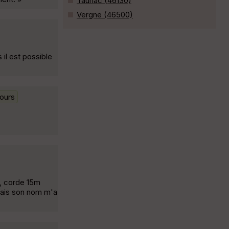
Tauriac (46130)
Vergne (46500)
 il est possible
Tours
d, corde 15m
 mais son nom m'a