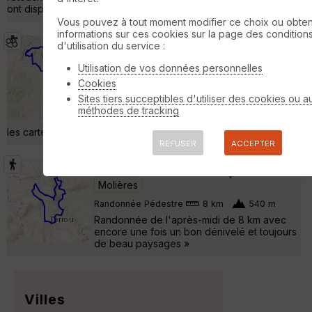
ont disparu, les »
Vous pouvez à tout moment modifier ce choix ou obten
informations sur ces cookies sur la page des condition
d'utilisation du service :
Leyme vers St Céré
Molières
Utilisation de vos données personnelles
VTT
51 km
1820 m
Cookies
Très belle boucle qui demande pas mal
d'efforts. A partir de St Vincent Du Pendit, le
Sites tiers succeptibles d'utiliser des cookies ou a
retour est sur la route mais il est possible de
méthodes de tracking
prendre un chemin qui est bien dessiné sur
les cartes IGN (nous ne l'avions pas ce jour là). »
REFUSER
ACCEPTER
2018-05-28-46-Terrou-après-midi
Molières
Randonnée Pédestre
8 km
540 m
Randonnée de l'après-midi de 8 km avec
encore une fois un bon dénivelé et toujours
de beau paysages »
Villes