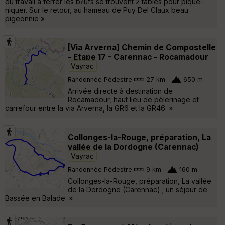
du travail à ferrer les b?ufs se trouvent 2 tables pour pique-
niquer. Sur le retour, au hameau de Puy Del Claux beau
pigeonnie »
[Via Arverna] Chemin de Compostelle
- Etape 17 - Carennac - Rocamadour
Vayrac
Randonnée Pédestre
27 km
650 m
Arrivée directe à destination de
Rocamadour, haut lieu de pèlerinage et
carrefour entre la via Arverna, la GR6 et la GR46. »
Collonges-la-Rouge, préparation, La
vallée de la Dordogne (Carennac)
Vayrac
Randonnée Pédestre
9 km
160 m
Collonges-la-Rouge, préparation, La vallée
de la Dordogne (Carennac) ; un séjour de
Bassée en Balade. »