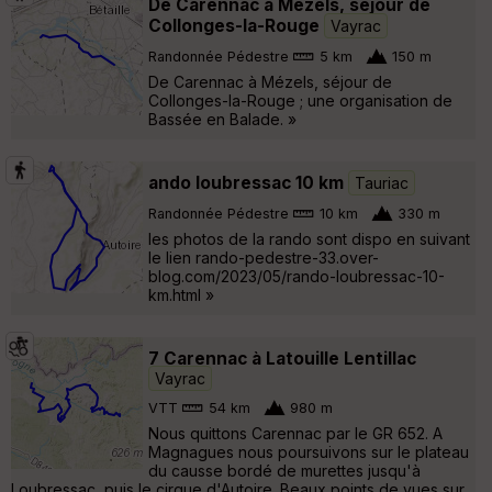
De Carennac à Mézels, séjour de
Collonges-la-Rouge
Vayrac
Randonnée Pédestre
5 km
150 m
De Carennac à Mézels, séjour de
Collonges-la-Rouge ; une organisation de
Bassée en Balade. »
ando loubressac 10 km
Tauriac
Randonnée Pédestre
10 km
330 m
les photos de la rando sont dispo en suivant
le lien rando-pedestre-33.over-
blog.com/2023/05/rando-loubressac-10-
km.html »
7 Carennac à Latouille Lentillac
Vayrac
VTT
54 km
980 m
Nous quittons Carennac par le GR 652. A
Magnagues nous poursuivons sur le plateau
du causse bordé de murettes jusqu'à
Loubressac, puis le cirque d'Autoire. Beaux points de vues sur