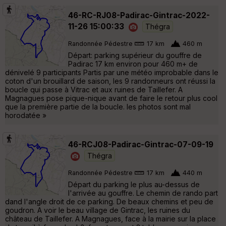
46-RC-RJ08-Padirac-Gintrac-2022-
11-26 15:00:33
Thégra
Randonnée Pédestre
17 km
460 m
Départ: parking supérieur du gouffre de
Padirac 17 km environ pour 460 m+ de
dénivelé 9 participants Partis par une météo improbable dans le
coton d'un brouillard de saison, les 9 randonneurs ont réussi la
boucle qui passe à Vitrac et aux ruines de Taillefer. A
Magnagues pose pique-nique avant de faire le retour plus cool
que la première partie de la boucle. les photos sont mal
horodatée »
46-RCJ08-Padirac-Gintrac-07-09-19
Thégra
Randonnée Pédestre
17 km
440 m
Départ du parking le plus au-dessus de
l'arrivée au gouffre. Le chemin de rando part
dand l'angle droit de ce parking. De beaux chemins et peu de
goudron. A voir le beau village de Gintrac, les ruines du
château de Taillefer. A Magnagues, face à la mairie sur la place