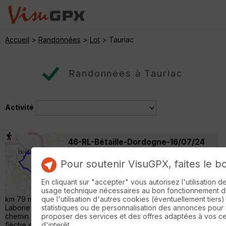
Accueil
>
Randonnées
>
Lot
> Tauriac
Randonnées à Tauriac
Activité
46-RL-Bétaille-Dordogne-16/07/24
Vayrac
Pour soutenir VisuGPX, faites le b
Randonnée Pédestre
11 km
Départ: place derrière la mairie ou gauche
En cliquant sur "accepter" vous autorisez l'utilisation 
du bâtiment médical, près des toilettes 11,8
usage technique nécessaires au bon fonctionnement du 
km 79 m + petites routes et beaux chemins, balisage correct.A
que l'utilisation d'autres cookies (éventuellement tiers)
Laborie je suis parti à droite sur la route puis à gauche, le
statistiques ou de personnalisation des annonces pour
chemin proposé peu accessible Le balisage : poteaux avec
proposer des services et des offres adaptées à vos c
flèche en bois peinte en jaune et 2 dans un cadre, le tout en
d'interêt.