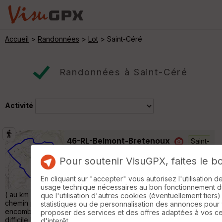
Accueil
>
Randonnées
>
Lot
> Saint-Céré
Randonnées à Saint-Céré
Activité
46-RL-Belmont-Bretenoux
Saint-
Michel-Loubéjou
Pour soutenir VisuGPX, faites le b
Randonnée Pédestre
9 km
250 m
Départ: place de la mairie 9 km avec 311 m
En cliquant sur "accepter" vous autorisez l'utilisation 
de dénivelé positif, petites routes et chemins
usage technique nécessaires au bon fonctionnement du 
( au km 5 environ, après un petit terrain de moto-cross, le
que l'utilisation d'autres cookies (éventuellement tiers)
chemin part à droite, balisé trait rouge dans carré blanc
statistiques ou de personnalisation des annonces pour
encombré de troncs et de ronces et relativement raide est
proposer des services et des offres adaptées à vos c
difficile ! ) La première partie, de la mairie on part à gauche vers
d'interêt.