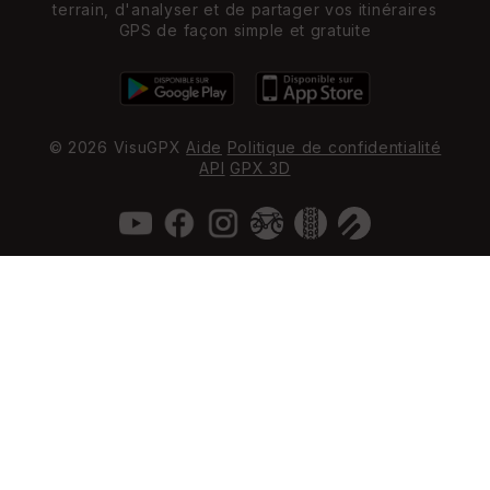
terrain, d'analyser et de partager vos itinéraires
GPS de façon simple et gratuite
© 2026 VisuGPX
Aide
Politique de confidentialité
API
GPX 3D