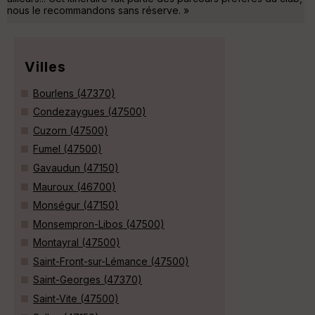
nous le recommandons sans réserve. »
Villes
Bourlens (47370)
Condezaygues (47500)
Cuzorn (47500)
Fumel (47500)
Gavaudun (47150)
Mauroux (46700)
Monségur (47150)
Monsempron-Libos (47500)
Montayral (47500)
Saint-Front-sur-Lémance (47500)
Saint-Georges (47370)
Saint-Vite (47500)