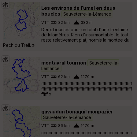
Les environs de Fumel en deux
boucles
Sauveterre-la-Lémance
VTT
32 km
380 m
Deux boucles pour un total d'une trentaine
de kilomètres. Rien d'insurmontable, le tout
reste relativement plat, hormis la montée du
Pech du Treil. »
montayral tournon
Sauveterre-la-
Lémance
VTT
62 km
1270 m
ffffffffffffffffffffffffffffffffffffffffffffffffffffffffffffffffffffffffff
ffffffffffffffffffffffffffffffffffffffffffffffffffffffffffffffffffffffffff
fffff »
gavaudun bonaguil monpazier
Sauveterre-la-Lémance
VTT
86 km
1470 m
ccccccccccccccccccccccccccccccccccccc