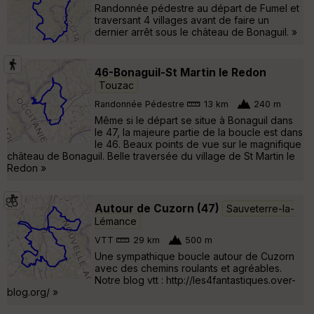
Randonnée pédestre au départ de Fumel et
traversant 4 villages avant de faire un
dernier arrêt sous le château de Bonaguil. »
46-Bonaguil-St Martin le Redon
Touzac
Randonnée Pédestre
13 km
240 m
Même si le départ se situe à Bonaguil dans
le 47, la majeure partie de la boucle est dans
le 46. Beaux points de vue sur le magnifique
château de Bonaguil. Belle traversée du village de St Martin le
Redon »
Autour de Cuzorn (47)
Sauveterre-la-
Lémance
VTT
29 km
500 m
Une sympathique boucle autour de Cuzorn
avec des chemins roulants et agréables.
Notre blog vtt : http://les4fantastiques.over-
blog.org/ »