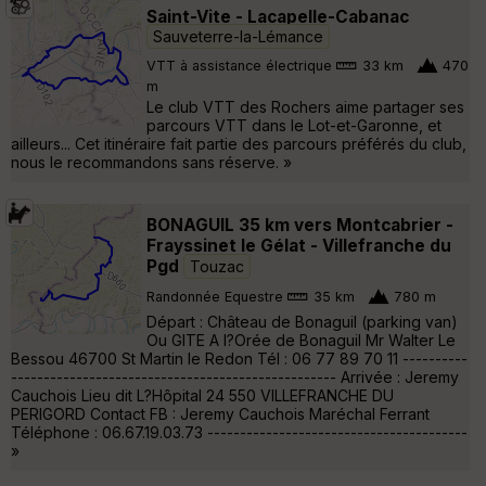
Saint-Vite - Lacapelle-Cabanac
Sauveterre-la-Lémance
VTT à assistance électrique
33 km
470
m
Le club VTT des Rochers aime partager ses
parcours VTT dans le Lot-et-Garonne, et
ailleurs... Cet itinéraire fait partie des parcours préférés du club,
nous le recommandons sans réserve. »
BONAGUIL 35 km vers Montcabrier -
Frayssinet le Gélat - Villefranche du
Pgd
Touzac
Randonnée Equestre
35 km
780 m
Départ : Château de Bonaguil (parking van)
Ou GITE A l?Orée de Bonaguil Mr Walter Le
Bessou 46700 St Martin le Redon Tél : 06 77 89 70 11 ----------
-------------------------------------------------- Arrivée : Jeremy
Cauchois Lieu dit L?Hôpital 24 550 VILLEFRANCHE DU
PERIGORD Contact FB : Jeremy Cauchois Maréchal Ferrant
Téléphone : 06.67.19.03.73 ----------------------------------------
»