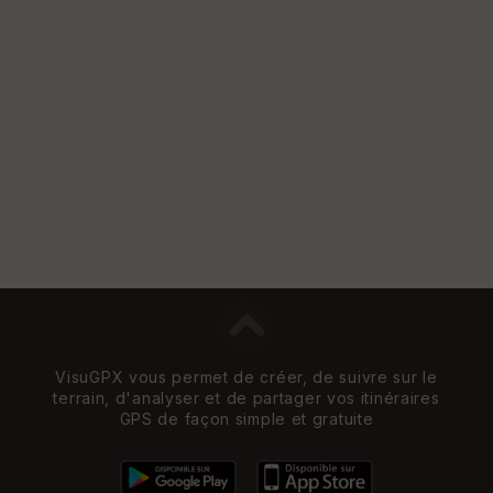
Vi
e
w
VisuGPX vous permet de créer, de suivre sur le
terrain, d'analyser et de partager vos itinéraires
GPS de façon simple et gratuite