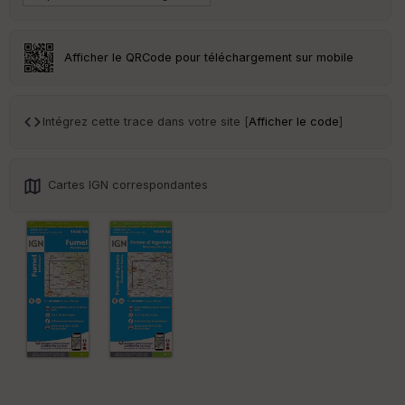
r
Tr
Afficher le QRCode pour téléchargement sur mobile
an
sp
ar
en
Intégrez cette trace dans votre site [
Afficher le code
]
ce
Po
Cartes IGN correspondantes
int
illé
s
S
e
n
s
St
re
et