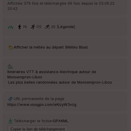
r
Affichée 379 fois et téléchargée 49 fois depuis le 03.09.22
d
20:42
é
p
ar
t
74
115
30 [
Légende
]
ar
ri
v
Afficher la météo au départ (Météo Blue)
é
e
C
Itinéraires VTT à assistance électrique autour de
ou
Monsempron-Libos
le
·
Les plus belles randonnées autour de Monsempron-Libos
ur
URL permanente de la page
https://www.visugpx.com/eKizyW3vzg
Ep
ai
Télécharger le fichier
GPX
KML
ss
eu