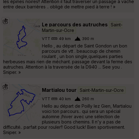
les épines noires!! Attention il faut traverser un passage à vache
entre deux barrières .. obligé de mettre pied à terre ! »
Le parcours des autruches
Saint-
Martin-sur-Ocre
VTT
49 km
390 m
Hello , au départ de Saint Gondon un bon
parcours de vtt . beaucoup de chemin
roulant , un bon single,quelques parties
herbeuses mais rien de méchant. passage devant la ferme des
autruches. Attention à la traversée de la D940 ... See you .
Sniper. »
Martialou tour
Saint-Martin-sur-Ocre
VTT
40 km
260 m
Hello au départ de Poilly lez Gien, Martialou
voici ton parcours.. qui sera un spécial
automne /hiver avec une sélection de
plusieurs bons chemins. Il n'y a pas de
difficulté.. parfait pour rouler!! Good luck! Bien sportivement.
Sniper. »