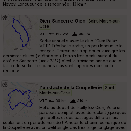
Nevoy. Longueur de la randonnée : 13 km »
Gien_Sancerre_Gien
Saint-Martin-sur-
Ocre
VTT
127 km
980 m
Sortie annuelle avec le club "Gien Relax
VTT" Très belle sortie, un peu longue je la
conçois. Terrain pas trop boueux malgré les
dernières pluies ( c'était sec ) Terrain très pentu surtout du
coté de Sancerre ( max 23%) c'est la troisième année que je
fais cette sortie. Les panoramas sont superbes dans cette
région »
l'obstacle de la Coupellerie
Saint-
Martin-sur-Ocre
VTT
36 km
310 m
Hello au départ de Poilly lez Gien, Voici un
parcours complet, avec du roulant ,quelques
grimpettes et des passages difficile mais
seulement en période humide !! A noter le chemin compliqué de
la Coupellerie avec un petit single pas très large jonglage avec