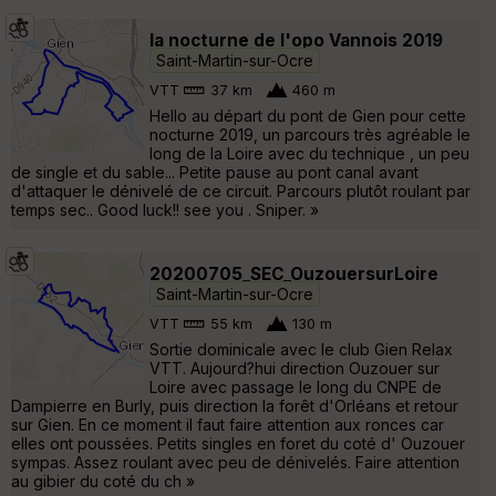
la nocturne de l'opo Vannois 2019
Saint-Martin-sur-Ocre
VTT
37 km
460 m
Hello au départ du pont de Gien pour cette
nocturne 2019, un parcours très agréable le
long de la Loire avec du technique , un peu
de single et du sable... Petite pause au pont canal avant
d'attaquer le dénivelé de ce circuit. Parcours plutôt roulant par
temps sec.. Good luck!! see you . Sniper. »
20200705_SEC_OuzouersurLoire
Saint-Martin-sur-Ocre
VTT
55 km
130 m
Sortie dominicale avec le club Gien Relax
VTT. Aujourd?hui direction Ouzouer sur
Loire avec passage le long du CNPE de
Dampierre en Burly, puis direction la forêt d'Orléans et retour
sur Gien. En ce moment il faut faire attention aux ronces car
elles ont poussées. Petits singles en foret du coté d' Ouzouer
sympas. Assez roulant avec peu de dénivelés. Faire attention
au gibier du coté du ch »