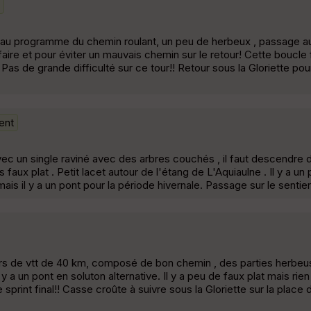
s, au programme du chemin roulant, un peu de herbeux , passage a
aire et pour éviter un mauvais chemin sur le retour! Cette boucle f
 Pas de grande difficulté sur ce tour!! Retour sous la Gloriette pou
ent
vec un single raviné avec des arbres couchés , il faut descendre d
s faux plat . Petit lacet autour de l'étang de L'Aquiaulne . Il y a u
ais il y a un pont pour la période hivernale. Passage sur le sentie
ours de vtt de 40 km, composé de bon chemin , des parties herbeu
 y a un pont en soluton alternative. Il y a peu de faux plat mais rie
 sprint final!! Casse croûte à suivre sous la Gloriette sur la place 