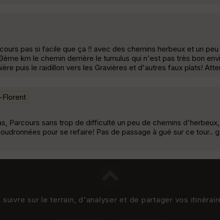
arcours pas si facile que ça !! avec des chemins herbeux et un peu 
u 3ème km le chemin derrière le tumulus qui n'est pas très bon envi
re puis le raidillon vers les Gravières et d'autres faux plats! Atte
-Florent
lias, Parcours sans trop de difficulté un peu de chemins d'herbeux,
oudronnées pour se refaire! Pas de passage à gué sur ce tour.. g
uivre sur le terrain, d'analyser et de partager vos itinérai