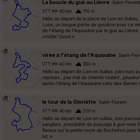
La boucle du gué au Lièvre
Saint-Florent
VTT
40 km
170 m
Hello au départ de la place de Lion en Sullia
Loire, un longue partie de goudron pour ce ref
de l'étang de l'Aquiaulne par le gué au Lièvre.
croûte! Good »
virée à l'étang de l'Aquiaulne
Saint-Flor
VTT
40 km
360 m
Hello au départ de Lion en Sullias, parcours a
reprises , pas mal de chemin roulant , plusieur
après l'étang de l'Aquiaulne celui des Barres m
le tour de la Gloriette
Saint-Florent
VTT
40 km
220 m
Hello au départ de Lion en sullias, bon parc
sangliers ,possibilité de passage à gué mais il
Retour sur la petite route de Rochefort pour le
luc »