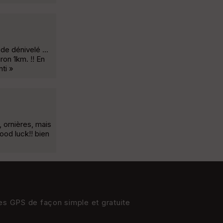
de dénivelé ...
ron 1km. !! En
nti »
, ornières, mais
ood luck!! bien
res GPS de façon simple et gratuite