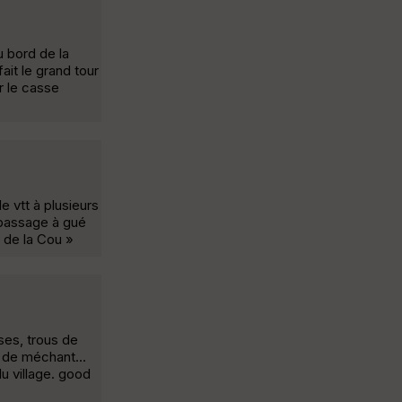
u bord de la
ait le grand tour
r le casse
e vtt à plusieurs
n passage à gué
r de la Cou »
ses, trous de
n de méchant...
du village. good