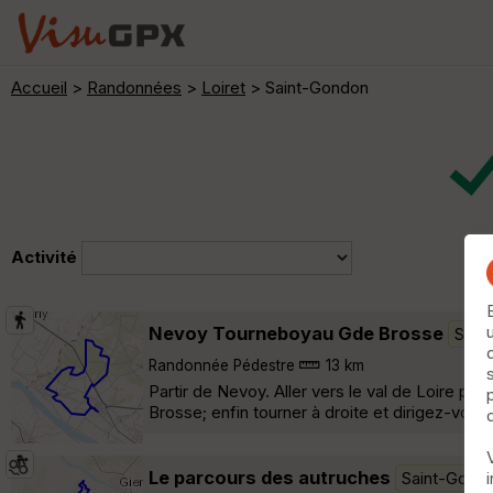
Accueil
>
Randonnées
>
Loiret
> Saint-Gondon
Activité
Nevoy Tourneboyau Gde Brosse
Sain
Randonnée Pédestre
13 km
Partir de Nevoy. Aller vers le val de Loire pu
Brosse; enfin tourner à droite et dirigez-vou
Le parcours des autruches
Saint-Gond