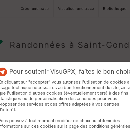
Créer une trace
Visualiser une trace
Bibliothèque
Randonnées à Saint-Gon
Pour soutenir VisuGPX, faites le bon choi
En cliquant sur "accepter" vous autorisez l'utilisation de cookies à
usage technique nécessaires au bon fonctionnement du site, ainsi
t-Gondon
que l'utilisation d'autres cookies (éventuellement tiers) à des fins
statistiques ou de personnalisation des annonces pour vous
is suivre le GR jusqu'à Tourneboyau, emprunter le Pr jusqu'à la fer
proposer des services et des offres adaptées à vos centres
s vers Nevoy. Longueur de la randonnée : 13 km »
d'interêt.
Vous pouvez à tout moment modifier ce choix ou obtenir des
informations sur ces cookies sur la page des conditions générale
on