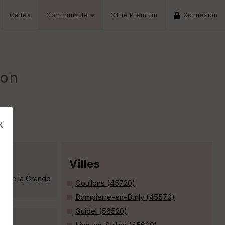
Cartes
Communauté
Offre Premium
Connexion
don
x
Villes
me de la Grande
Coullons (45720)
Dampierre-en-Burly (45570)
Guidel (56520)
s