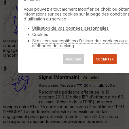
Gevingey (39570) - St Laurent-la-
Vous pouvez à tout moment modifier ce choix ou obten
Roche
Trenal
informations sur ces cookies sur la page des condition
d'utilisation du service :
Randonnée Pédestre
22 km
630 m
Rando effectuée le 28 avril 2016 L'indice IBP
Utilisation de vos données personnelles
d'effort est de 76, (suivant l'échelle de la
Cookies
FFRP) un score compris entre 76 et 100
correspond au niveau 4 qualifié de "ASSEZ DIFFICILE". La
Sites tiers succeptibles d'utiliser des cookies ou a
randonnée pédestre présente des difficultés et nécessite un
méthodes de tracking
engagement physique certain. Ce niveau correspond à des
randonnées pédestres plus soutenues. »
REFUSER
ACCEPTER
Beaufort - La Combe de Rotalier - Le
Signal (Montmain)
Vincelles
Randonnée Pédestre
20 km
560 m
Randonnée pédestre effectuée le 10
octobre 2019. L'indice IBP d'effort est de 69,
(suivant l'échelle de la FFRP) un score
compris entre 51 et 75 correspond au niveau 3 qualifié de "PEU
DIFFICILE". La randonnée pédestre nécessite un certain
engagement physique qui reste toutefois mesuré. Ce niveau
correspond à des randonnées pédestres modérées. »