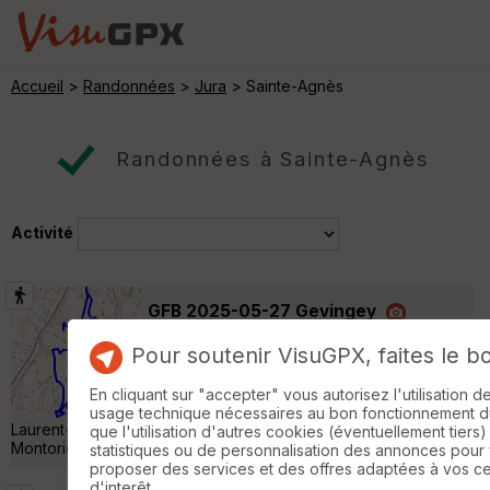
Accueil
>
Randonnées
>
Jura
> Sainte-Agnès
Randonnées à Sainte-Agnès
Activité
GFB 2025-05-27 Gevingey
Trenal
Pour soutenir VisuGPX, faites le b
Randonnée Pédestre
21 km
710 m
Départ de Gevingey Points de passage :
En cliquant sur "accepter" vous autorisez l'utilisation 
Cesancey, Grusse, Belvédère de Saint-
usage technique nécessaires au bon fonctionnement du 
Laurent-la-Roche, La Vuarde, Geruge, Belvédère de
que l'utilisation d'autres cookies (éventuellement tiers)
Montorient, Vierge de Courbouzon »
statistiques ou de personnalisation des annonces pour
proposer des services et des offres adaptées à vos c
d'interêt.