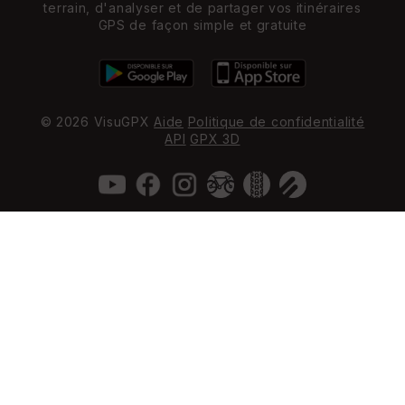
terrain, d'analyser et de partager vos itinéraires
GPS de façon simple et gratuite
© 2026 VisuGPX
Aide
Politique de confidentialité
API
GPX 3D