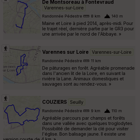
De Montsoreau à Fontevraud
Varennes-sur-Loire
Randonnée Pédestre
8 km
140 m
Maine et Loire à pied 2014, après-midi. Pour
le trajet réel, dernière partie par le GR3 pour
une arrivée par le nord de l'Abbaye. »
Varennes sur Loire
Varennes-sur-Loire
Randonnée Pédestre
11 km
De pâturages en forêt. Agréable promenade
dans l'ancien lit de la Loire, en suivant la
rivière la Lane. Animaux domestiques et
sauvages sont au rendez-vous. »
COUZIERS
Seuilly
Randonnée Pédestre
9 km
110 m
Agréable parcours par champs et forêts
dans une vallée avec quelques troglodytes.
Possibilité de demander la clé pour visiter
l'église. Bon balisage jaune. Il existe une
version courte de 4 km. »