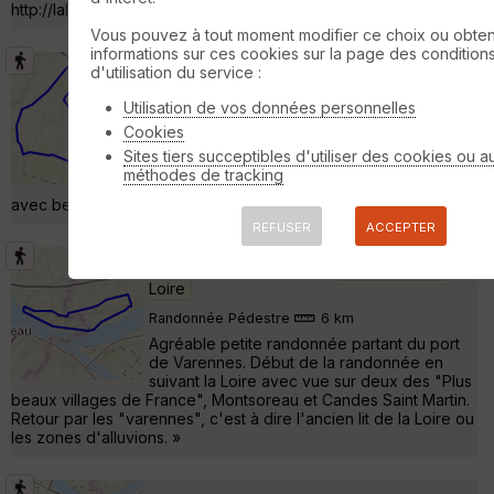
http://laloireacheval.equiliberte.org/laloireacheval/ »
Vous pouvez à tout moment modifier ce choix ou obten
informations sur ces cookies sur la page des condition
St Germain sur Vienne
d'utilisation du service :
Seuilly
Randonnée Pédestre
10 km
170 m
Utilisation de vos données personnelles
Variante du chemin balisé au départ de
Cookies
l'église. Très beau paysages, vallée de la
Sites tiers succeptibles d'utiliser des cookies ou a
Vienne et de la Loire, champs et forêts. Une
méthodes de tracking
très grande variété de maisons en tuffeau
avec beaucoup de troglodytes surprenants »
REFUSER
ACCEPTER
Loire et maraîchages
Varennes-sur-
Loire
Randonnée Pédestre
6 km
Agréable petite randonnée partant du port
de Varennes. Début de la randonnée en
suivant la Loire avec vue sur deux des "Plus
beaux villages de France", Montsoreau et Candes Saint Martin.
Retour par les "varennes", c'est à dire l'ancien lit de la Loire ou
les zones d'alluvions. »