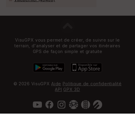
VisuGPX vous permet de créer, de suivre sur le
terrain, d'analyser et de partager vos itinéraires
GPS de façon simple et gratuite
© 2026 VisuGPX
Aide
Politique de confidentialité
API
GPX 3D