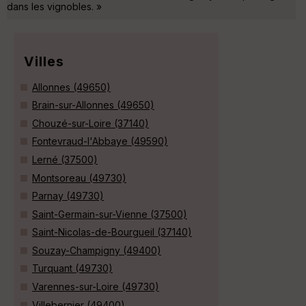
dans les vignobles. »
Villes
Allonnes (49650)
Brain-sur-Allonnes (49650)
Chouzé-sur-Loire (37140)
Fontevraud-l'Abbaye (49590)
Lerné (37500)
Montsoreau (49730)
Parnay (49730)
Saint-Germain-sur-Vienne (37500)
Saint-Nicolas-de-Bourgueil (37140)
Souzay-Champigny (49400)
Turquant (49730)
Varennes-sur-Loire (49730)
Villebernier (49400)