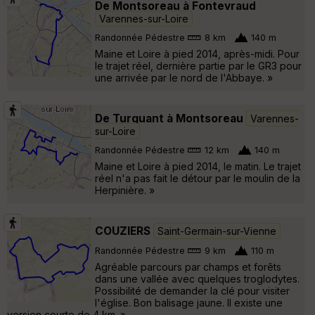
De Montsoreau à Fontevraud
Varennes-sur-Loire
Randonnée Pédestre
8 km
140 m
Maine et Loire à pied 2014, après-midi. Pour
le trajet réel, dernière partie par le GR3 pour
une arrivée par le nord de l'Abbaye. »
De Turquant à Montsoreau
Varennes-
sur-Loire
Randonnée Pédestre
12 km
140 m
Maine et Loire à pied 2014, le matin. Le trajet
réel n'a pas fait le détour par le moulin de la
Herpinière. »
COUZIERS
Saint-Germain-sur-Vienne
Randonnée Pédestre
9 km
110 m
Agréable parcours par champs et forêts
dans une vallée avec quelques troglodytes.
Possibilité de demander la clé pour visiter
l'église. Bon balisage jaune. Il existe une
version courte de 4 km. »