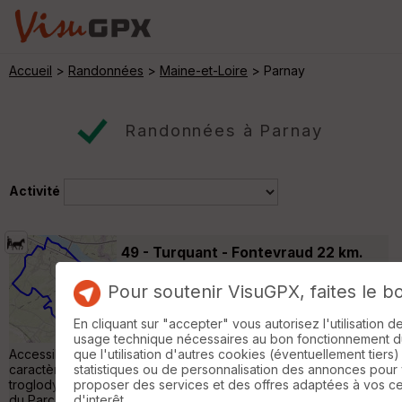
Accueil
>
Randonnées
>
Maine-et-Loire
> Parnay
Randonnées à Parnay
Activité
49 - Turquant - Fontevraud 22 km.
Varennes-sur-Loire
Pour soutenir VisuGPX, faites le b
Randonnée en attelage
22 km
200 m
Cet itinéraire fait partie de la collection de
En cliquant sur "accepter" vous autorisez l'utilisation 
EquiLiberté : http://www.equiliberte.org
usage technique nécessaires au bon fonctionnement du 
Accessible Aux Attelages TURQUANT: "petite cité de
que l'utilisation d'autres cookies (éventuellement tiers)
caractère", village métiers d'art, l'un des plus beau ensemble
statistiques ou de personnalisation des annonces pour
troglodytiques, aux ruelles pittoresques, sentier d'interprétation
proposer des services et des offres adaptées à vos c
du Parc Naturel Régional Maine Anjou Touraine de 4km, musée
d'interêt.