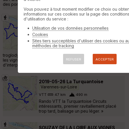
des pommes tapées, vitraux contemporains à l'églis »
Vous pouvez à tout moment modifier ce choix ou obten
informations sur ces cookies sur la page des condition
d'utilisation du service :
Au Pays du Tuffeau
Varennes-sur-Loire
Utilisation de vos données personnelles
Randonnée Pédestre
21 km
190 m
Cookies
Belle randonnée au départ de Turquant
avec, en plus, un réel intérêt culturel. De très
Sites tiers succeptibles d'utiliser des cookies ou a
beaux paysages, un patrimoine bâti
méthodes de tracking
exceptionnel, un passage dans les
troglodytes et les caves d'extraction avant une remontée dans
REFUSER
ACCEPTER
les vignobles réputés. Le circuit emprunte des sentiers
d'interprétation avec de nombreuses explications. »
2019-05-26 La Turquantoise
Varennes-sur-Loire
VTT
47 km
490 m
Rando VTT la Turquantoise Circuits
intéressants, premier ravitaillement placé
trop tard, balisage un peu léger. »
SOUZAY DE LA LOIRE AUX VIGNES