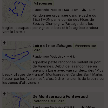
Villebernier
Randonnée Pédestre
13 km
110 m
Randonnée organisée dans le cadre du
TELETHON par le comité des Fêtes de
Souzay Champigny. Passage dans les
troglos, escapade par vignes et bois et très agréable retour
vers la Loire. »
Loire et maraîchages
Varennes-sur-
Loire
Randonnée Pédestre
6 km
Agréable petite randonnée partant du port
de Varennes. Début de la randonnée en
suivant la Loire avec vue sur deux des "Plus
beaux villages de France", Montsoreau et Candes Saint Martin.
Retour par les "varennes", c'est à dire l'ancien lit de la Loire ou
les zones d'alluvions. »
De Montsoreau à Fontevraud
Varennes-sur-Loire
Randonnée Pédestre
8 km
140 m