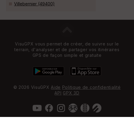
Villebernier (49400)
VisuGPX vous permet de créer, de suivre sur le
terrain, d'analyser et de partager vos itinéraires
GPS de façon simple et gratuite
© 2026 VisuGPX
Aide
Politique de confidentialité
API
GPX 3D