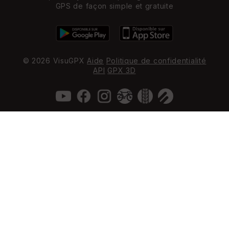
GPS de façon simple et gratuite
© 2026 VisuGPX
Aide
Politique de confidentialité
API
GPX 3D