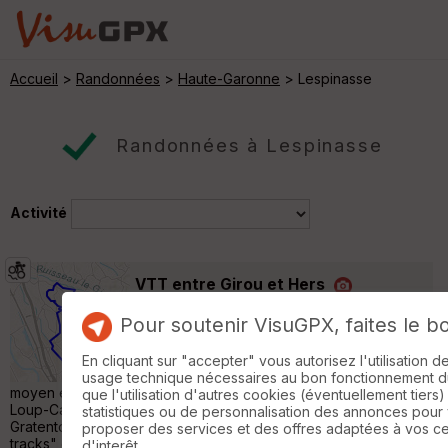
Accueil
>
Randonnées
>
Haute-Garonne
> Lespinasse
Randonnées à Lespinasse
Activité
VTT entre Girou et Hers
Villeneuve-lès-Bouloc
Pour soutenir VisuGPX, faites le b
VTT
30 km
440 m
Réactualisation d'un circuit que je propose
En cliquant sur "accepter" vous autorisez l'utilisation 
chaque année à mes élèves de cours-
usage technique nécessaires au bon fonctionnement du 
moyen entre Cépet, Labastide-Saint-Sernin, Montberon, Saint-
que l'utilisation d'autres cookies (éventuellement tiers)
Loup-Cammas, Launaguet, Fonbeauzard, Castelginest et
statistiques ou de personnalisation des annonces pour
Gratentour, entre Girou et Hers. De très jolis sentiers et "single-
proposer des services et des offres adaptées à vos c
tracks" en sous-bois, un peu de goudron avec des pistes
d'interêt.