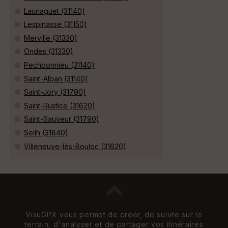
Launaguet (31140)
Lespinasse (31150)
Merville (31330)
Ondes (31330)
Pechbonnieu (31140)
Saint-Alban (31140)
Saint-Jory (31790)
Saint-Rustice (31620)
Saint-Sauveur (31790)
Seilh (31840)
Villeneuve-lès-Bouloc (31620)
VisuGPX vous permet de créer, de suivre sur le
terrain, d'analyser et de partager vos itinéraires