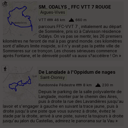
SM_ ODALYS _ FFC VTT 7 ROUGE
Aigues-Vives
VTT
46 km
660 m
parcours FFC-VVT 7 , initialement au départ
de Sommière, pris ici à Calvisson résidence
Odalys. On va pas se mentir, les 26 premiers
kilomètres ne feront de mal à pas grand monde. ces kilomètres
sont d'ailleurs limite insipide, si il n'y avait pas la petite ville de
Sommieres sur ce tronçon. Les choses sérieuses commence
après Fontane, et le dénivelé positif va aussi s?accélère ! On »
De Langlade à l'Oppidum de nages
Saint-Dionisy
Randonnée Pédestre
8 km
230 m
Depuis le parking de la salle polyvalente de
Langlade, monter par le chemin des Aires,
puis à droite la rue des Lavandières jusqu'au
lavoir et s'engager à gauche en suivant la trace jaune, puis à
droite jusqu'à une piste que vous suivrez à droite, évitez le
stade par la droite, arrivé à une piste, suivez la toujours à droite
jusqu'au jalon du Castellas, admirez le panorama sur la Vau »