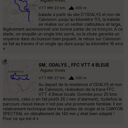
Aigues-Vives
VTT
23 km
450 m
balade a partir du site D'ODALYS et non de
Calvisson. jusqu'au kilomètre 11.5, la balade
se réalise sur un sentier caillouteux et large,
légèrement ascensionnel une bonne partie de ce tronçon. A ce
stade, on enquille un single très serré, ou la chute garantie un
voyance dans du buisson bien piquant...le retour sur Calvisson
se fait au travers d'un single qui dure jusqu'au kilomètre 16 envi
»
SM_ ODALYS _ FFC VTT 4 BLEUE
Aigues-Vives
VTT
27 km
330 m
Au depart de la residence d'ODALYS et non
de Calvisson, réalisation de la trace FFC
VTT 4 Bleue locale. Donnée pour 20 kms
environs, celui ci en fait plutôt 26 ( rien d'alarmant), toutefois le
parcours classé bleue n'est pas une promenade familiale. Il est
relativement technique dans les parties de single et le CANYON
SPECTRAL en débattement de 140 mm y était bien adapté !
Pour ce qui est d »