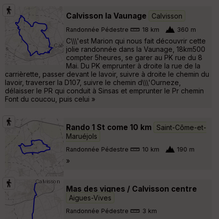
Calvisson la Vaunage
Calvisson
Randonnée Pédestre
18 km
360 m
C\\\'est Marion qui nous fait découvrir cette
jolie randonnée dans la Vaunage, 18km500
compter 5heures, se garer au PK rue du 8
Mai. Du PK emprunter à droite la rue de la
carrièrette, passer devant le lavoir, suivre à droite le chemin du
lavoir, traverser la D107, suivre le chemin d\\\'Ourneze,
délaisser le PR qui conduit à Sinsas et emprunter le Pr chemin
Font du coucou, puis celui »
Rando 1 St come 10 km
Saint-Côme-et-
Maruéjols
Randonnée Pédestre
10 km
190 m
»
Mas des vignes / Calvisson centre
Aigues-Vives
Randonnée Pédestre
3 km