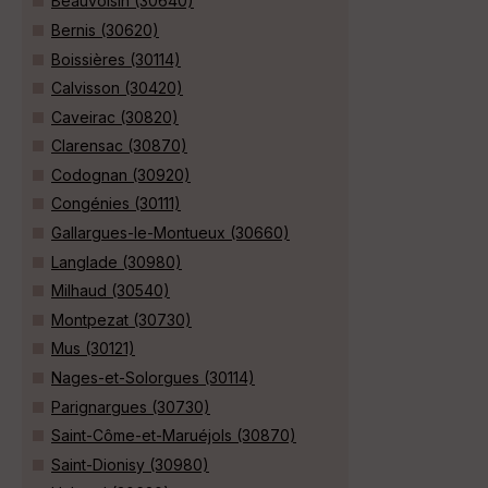
Beauvoisin (30640)
Bernis (30620)
Boissières (30114)
Calvisson (30420)
Caveirac (30820)
Clarensac (30870)
Codognan (30920)
Congénies (30111)
Gallargues-le-Montueux (30660)
Langlade (30980)
Milhaud (30540)
Montpezat (30730)
Mus (30121)
Nages-et-Solorgues (30114)
Parignargues (30730)
Saint-Côme-et-Maruéjols (30870)
Saint-Dionisy (30980)