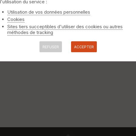
d'utilisation du service :
 choses: l'état du terrain Aubet et le site du bâtiement José »
Utilisation de vos données personnelles
Cookies
Sites tiers succeptibles d'utiliser des cookies ou autres
méthodes de tracking
m
impettes et de bonnes descentes, un mélange de caillou, de sab
REFUSER
ACCEPTER