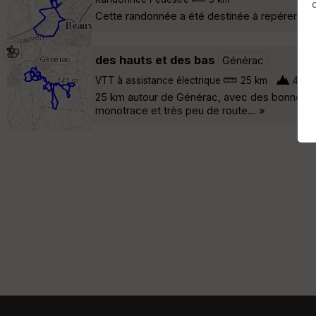
Cette randonnée a été destinée à repérer deux
des hauts et des bas
Générac
VTT à assistance électrique
25 km
400 
25 km autour de Générac, avec des bonnes gr
monotrace et très peu de route... »