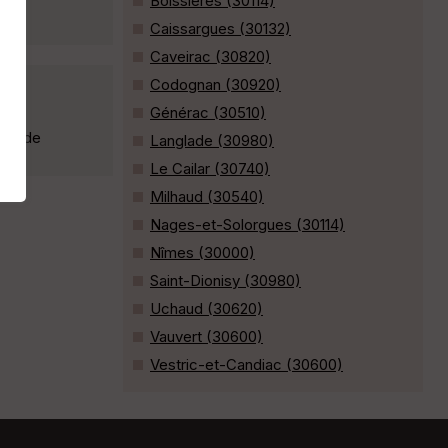
Boissières (30114)
Caissargues (30132)
Caveirac (30820)
Codognan (30920)
Générac (30510)
le, de
Langlade (30980)
Le Cailar (30740)
Milhaud (30540)
Nages-et-Solorgues (30114)
Nîmes (30000)
Saint-Dionisy (30980)
Uchaud (30620)
Vauvert (30600)
Vestric-et-Candiac (30600)