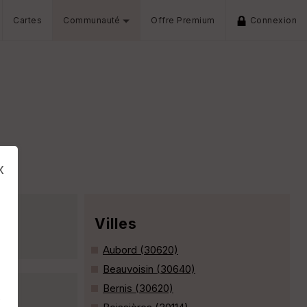
Cartes
Communauté
Offre Premium
Connexion
x
Villes
Aubord (30620)
Beauvoisin (30640)
Bernis (30620)
s