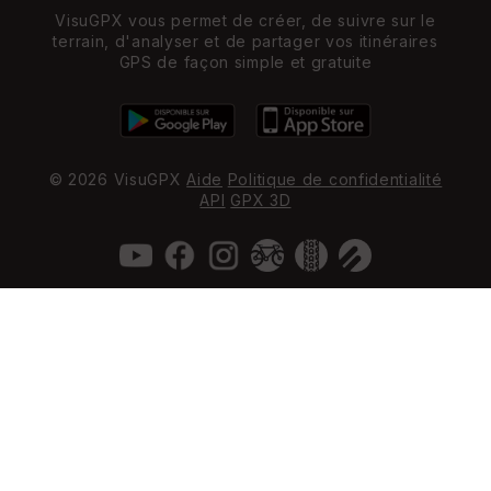
VisuGPX vous permet de créer, de suivre sur le
terrain, d'analyser et de partager vos itinéraires
GPS de façon simple et gratuite
© 2026 VisuGPX
Aide
Politique de confidentialité
API
GPX 3D