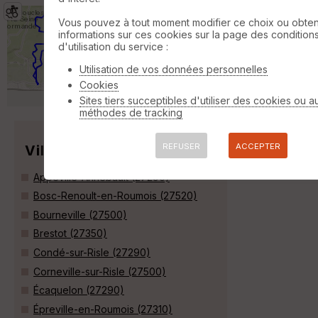
[10/04/2016]La Rout'Hard à Routot
Vous pouvez à tout moment modifier ce choix ou obten
(27)
Valletot
informations sur ces cookies sur la page des condition
d'utilisation du service :
VTT
41 km
510 m
Rando organisée en forêt de Brotonne par
Utilisation de vos données personnelles
le club de Routot(27). Circuit de 42 km. Très
Cookies
boueux après la pluie de samedi. »
Sites tiers succeptibles d'utiliser des cookies ou a
méthodes de tracking
REFUSER
ACCEPTER
Villes
Appeville-Annebault (27290)
Bosc-Renoult-en-Roumois (27520)
Bourneville (27500)
Brestot (27350)
Condé-sur-Risle (27290)
Corneville-sur-Risle (27500)
Écaquelon (27290)
Épreville-en-Roumois (27310)