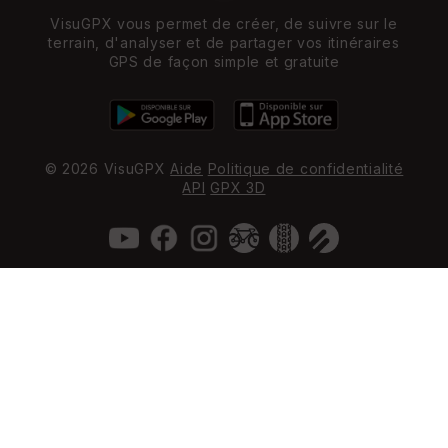
VisuGPX vous permet de créer, de suivre sur le
terrain, d'analyser et de partager vos itinéraires
GPS de façon simple et gratuite
© 2026 VisuGPX
Aide
Politique de confidentialité
API
GPX 3D